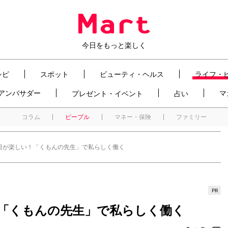
今日をもっと楽しく
シピ
スポット
ビューティ・ヘルス
ライフ・
t アンバサダー
マ
プレゼント・イベント
占い
コラム
ピープル
マネー・保険
ファミリー
日が楽しい！「くもんの先生」で私らしく働く
PR
「くもんの先生」で私らしく働く