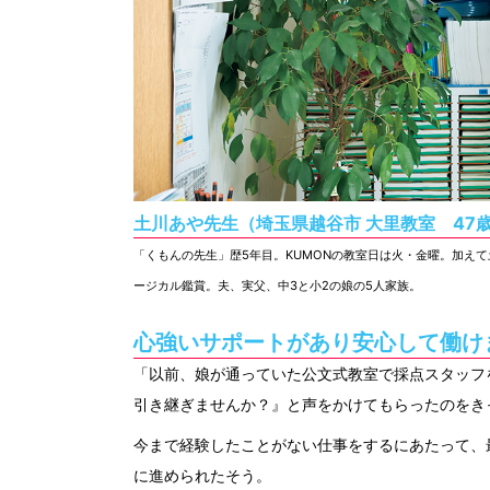
土川あや先生（埼玉県越谷市 大里教室 47
「くもんの先生」歴5年目。KUMONの教室日は火・金曜。加え
ージカル鑑賞。夫、実父、中3と小2の娘の5人家族。
心強いサポートがあり安心して働け
「以前、娘が通っていた公文式教室で採点スタッフ
引き継ぎませんか？』と声をかけてもらったのをき
今まで経験したことがない仕事をするにあたって、
に進められたそう。