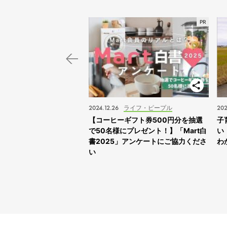
スポット
2024.12.26
ライフ・ピープル
202
子旅】“ふれあえすぎる”動
【コーヒーギフト券500円分を抽選
子
スサファリサッポロ」に
で50名様にプレゼント！】「Mart白
い
書2025」アンケートにご協力くださ
わ
い