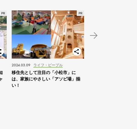
2024.03.09
ライフ・ピープル
2024.01.03
スポット
知
移住先として注目の「小松市」に
【北海道】2024年の家
ャ
は、家族にやさしい「アソビ場」揃
は「札幌を拠点に自然体
い！
すめ！