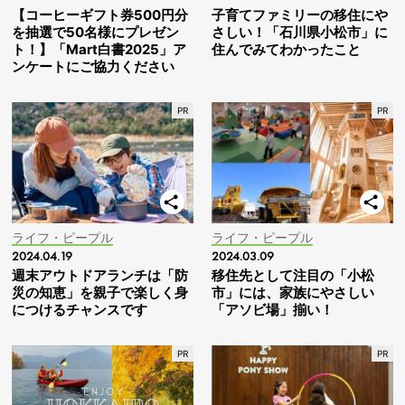
【コーヒーギフト券500円分
子育てファミリーの移住にや
を抽選で50名様にプレゼン
さしい！「石川県小松市」に
ト！】「Mart白書2025」ア
住んでみてわかったこと
ンケートにご協力ください
ライフ・ピープル
ライフ・ピープル
2024.04.19
2024.03.09
週末アウトドアランチは「防
移住先として注目の「小松
災の知恵」を親子で楽しく身
市」には、家族にやさしい
につけるチャンスです
「アソビ場」揃い！