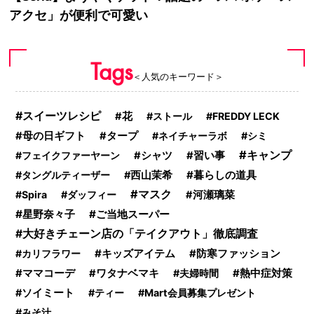
アクセ」が便利で可愛い
Tags
＜人気のキーワード＞
スイーツレシピ
花
ストール
FREDDY LECK
母の日ギフト
タープ
ネイチャーラボ
シミ
キャンプ
フェイクファーヤーン
シャツ
習い事
暮らしの道具
タングルティーザー
西山茉希
マスク
Spira
ダッフィー
河瀬璃菜
星野奈々子
ご当地スーパー
大好きチェーン店の「テイクアウト」徹底調査
キッズアイテム
カリフラワー
防寒ファッション
熱中症対策
ママコーデ
ワタナベマキ
夫婦時間
ソイミート
ティー
Mart会員募集プレゼント
みそ汁