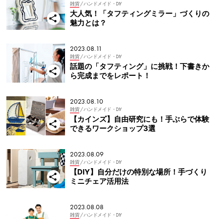
雑貨
/ ハンドメイド・DIY
大人気！「タフティングミラー」づくりの
魅力とは？
2023.08.11
雑貨
/ ハンドメイド・DIY
話題の「タフティング」に挑戦！下書きか
ら完成までをレポート！
2023.08.10
雑貨
/ ハンドメイド・DIY
【カインズ】自由研究にも！手ぶらで体験
できるワークショップ3選
2023.08.09
雑貨
/ ハンドメイド・DIY
【DIY】自分だけの特別な場所！手づくり
ミニチェア活用法
2023.08.08
雑貨
/ ハンドメイド・DIY