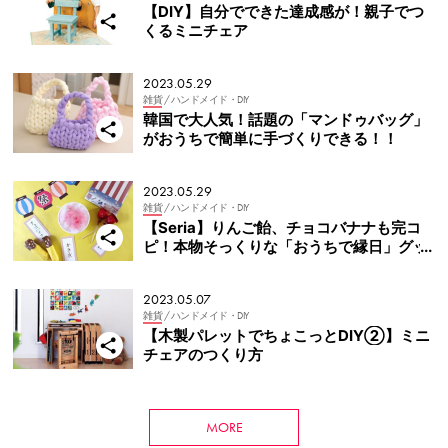
【DIY】自分でできた達成感が！親子でつ
くるミニチェア
2023.05.29
雑貨
/ ハンドメイド・DIY
韓国で大人気！話題の「マンドゥバッグ」
がおうちで簡単に手づくりできる！！
2023.05.29
雑貨
/ ハンドメイド・DIY
【Seria】りんご飴、チョコバナナも完コ
ピ！本物そっくりな「おうちで縁日」グッ
ズ
2023.05.07
雑貨
/ ハンドメイド・DIY
【木製パレットでちょこっとDIY②】ミニ
チェアのつくり方
MORE