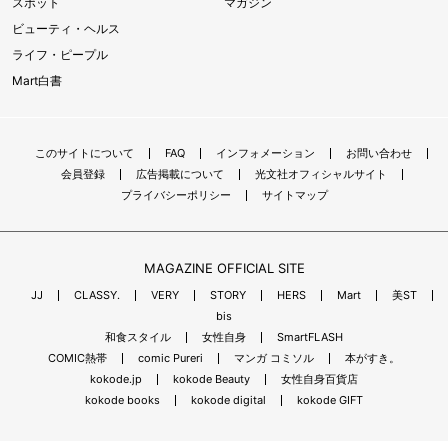
スポット
マガジン
ビューティ・ヘルス
ライフ・ピープル
Mart白書
このサイトについて
FAQ
インフォメーション
お問い合わせ
会員登録
広告掲載について
光文社オフィシャルサイト
プライバシーポリシー
サイトマップ
MAGAZINE OFFICIAL SITE
JJ
CLASSY.
VERY
STORY
HERS
Mart
美ST
bis
和食スタイル
女性自身
SmartFLASH
COMIC熱帯
comic Pureri
マンガ コミソル
本がすき。
kokode.jp
kokode Beauty
女性自身百貨店
kokode books
kokode digital
kokode GIFT