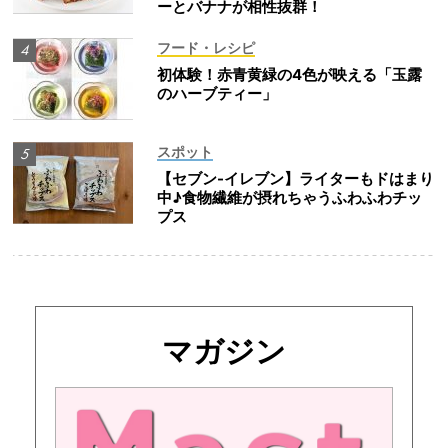
ーとバナナが相性抜群！
フード・レシピ
初体験！赤青黄緑の4色が映える「玉露
のハーブティー」
スポット
【セブン-イレブン】ライターもドはまり
中♪食物繊維が摂れちゃうふわふわチッ
プス
マガジン