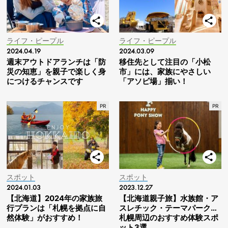
ライフ・ピープル
ライフ・ピープル
2024.04.19
2024.03.09
週末アウトドアランチは「防
移住先として注目の「小松
災の知恵」を親子で楽しく身
市」には、家族にやさしい
につけるチャンスです
「アソビ場」揃い！
スポット
スポット
2024.01.03
2023.12.27
【北海道】2024年の家族旅
【北海道親子旅】水族館・ア
行プランは「札幌を拠点に自
スレチック・テーマパーク…
然体験」がおすすめ！
札幌周辺のおすすめ体験スポ
ット3選