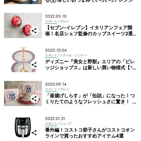
2022.05.10
スポット
/ グルメ
【セブン-イレブン】イタリアンフェア開
催！名店シェフ監修のカップスイーツ2選
を実食！
2020.10.04
スポット
/ トラベル・レジャー
ディズニー『美女と野獣』エリアの「ビレ
ッジショップス」は新しい買い物様式【マ
ニアなMart記者が行くディズニー新エリア
⑦】
2020.09.14
スポット
/ グルメ
「釜揚げしらす」が「缶詰」になった！つ
くりたてのようなフレッシュさに驚き！
【Writer’s Pick】
2022.01.21
スポット
/ ショップ
番外編！コストコ節子さんがコストコオン
ラインで買ったおすすめアイテム4選