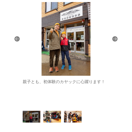
りとウエアを
親子とも、初体験のカヤックに心躍ります！
上下カッパ
レンタルが
心を。今回
ものもある