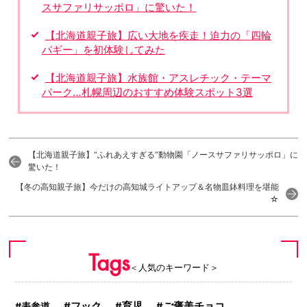
スサファリサッポロ」に驚いた！
【北海道親子旅】広い大地を疾走！迫力の「四輪
バギー」を初体験してみた
【北海道親子旅】水族館・アスレチック・テーマ
パーク…札幌周辺のおすすめ体験スポット3選
【北海道親子旅】“ふれあえすぎる”動物園「ノースサファリサッポロ」に
驚いた！
【冬の高知親子旅】今だけの高知城ライトアップ＆名物皿鉢料理を堪能
☆
Tags
＜人気のキーワード＞
フック
表参道
育児
ご褒美チョコ