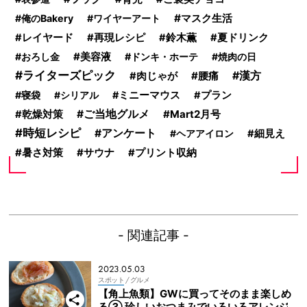
マスク生活
俺のBakery
ワイヤーアート
レイヤード
再現レシピ
鈴木薫
夏ドリンク
美容液
おろし金
ドンキ・ホーテ
焼肉の日
ライターズピック
腰痛
漢方
肉じゃが
寝袋
シリアル
ミニーマウス
プラン
ご当地グルメ
Mart2月号
乾燥対策
時短レシピ
アンケート
ヘアアイロン
細見え
暑さ対策
サウナ
プリント収納
- 関連記事 -
2023.05.03
スポット
/ グルメ
【角上魚類】GWに買ってそのまま楽しめ
る③ 珍しいおつまみでいろいろアレンジ