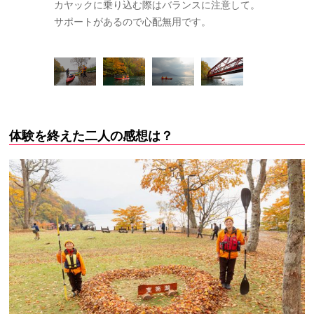
いる山線鉄橋
カヤックに乗り込む際はバランスに注意して。
最初は戸惑
サポートがあるので心配無用です。
んだのか、
ドルを操る
体験を終えた二人の感想は？