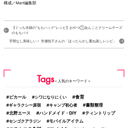
構成／Mart編集部
【ぐっち夫婦の”もちハック”レシピ】おやつ①あんことクリームチーズ
のもちパイ
手間なし美味しい！ 市瀬悦子さんの「ほったらかし重ね蒸しレシピ」
Tags
＜人気のキーワード＞
食育
ピカール
シワになりにくい
ギャラクシー原宿
キャンプ初心者
書類整理
ハンドメイド・DIY
北野エース
ティントリップ
センゴクアラジン
モバイルアイテム