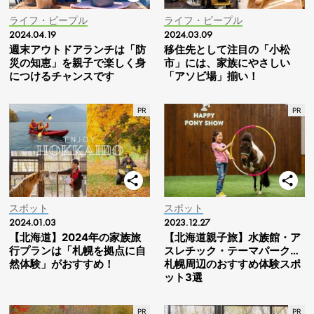
ライフ・ピープル
ライフ・ピープル
2024.04.19
2024.03.09
週末アウトドアランチは「防
移住先として注目の「小松
災の知恵」を親子で楽しく身
市」には、家族にやさしい
につけるチャンスです
「アソビ場」揃い！
スポット
スポット
2024.01.03
2023.12.27
【北海道】2024年の家族旅
【北海道親子旅】水族館・ア
行プランは「札幌を拠点に自
スレチック・テーマパーク…
然体験」がおすすめ！
札幌周辺のおすすめ体験スポ
ット3選