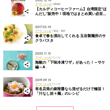
2022.12.16
フード・レシピ
/ 調味料
【カルディコーヒーファーム】台湾限定“ほ
んだし”販売中！現地ではまとめ買い必至と
噂のおいしさ！
2017.03.10
フード・レシピ
/ 食品・食材
食卓で春を演出してくれる 玉谷製麺所のサ
クラパスタ
2020.11.15
フード・レシピ
/ レシピ
無敵の「下味冷凍ワザ」があった！～サケ
編～A
2019.09.15
フード・レシピ
/ レシピ
有名店発の麻辣醤なら混ぜるだけで極旨！
「汁なし担々麺」のレシピ