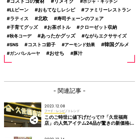
コストコの食材
リメイク
ホジャ・キッチン
おもてなしレシピ
ファミリーレストラン
LLビーン
北欧
寿司チェーンのフェア
ラティス
子育てグッズ
お茶ボトル
クローゼット収納
あったかグッズ
秋冬コーデ
ながらエクササイズ
韓国グルメ
SNS
コストコ節子
アーモンド効果
おせち
ガンバレルーヤ
豚汁
- 関連記事 -
2023.12.08
フード・レシピ
/ トレンド
このご時世に値下げだって!?「久世福商
店」の人気アイテム24品が驚きの新価格に