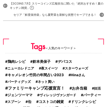
【3COINS 7月】スリーコインズ広報担当に聞いた「絶対おすすめ！夏の
キッチン雑貨」①
セリア「鮮度保持袋」なら夏野菜を新鮮な状態でキープできる！
Tags
＜人気のキーワード＞
デパコス
鶏肉レシピ
鮓本美保子
ニューカレドニア
夜スイーツ
スターウォーズ
キャメレオン竹田の年間占い2023
Hinaさん
パーティグッズ
ネット買い
ファミリーキャンプ応援宣言！
お弁当箱
妊活
ジェンツーママ
ヴィレッジヴァンガード
パーティー
コストコの雑貨
ドリンクレシピ
スプーン
缶