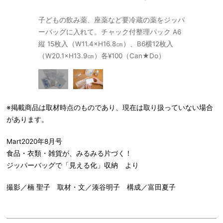
けば、兄弟姉
子どもの飲み薬、座薬など要冷蔵の薬をジッパ
子どもの名
ーバッグに入れて。チャック付整理パック A6
妹で間違え
縦 15枚入（W11.4×H16.8㎝）、B6横12枚入
（W20.1×H13.9㎝）各¥100（Can★Do）
※掲載商品は取材時点のものであり、現在は取り扱っていない場合
があります。
Mart2020年8月号
食品・衣類・雑貨が、みるみる片づく！
ジッパーバッグで「見える化」収納 より
撮影／楠 聖子 取材・文／湊谷明子 構成／富田夏子