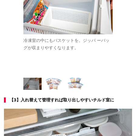
んでも。油
冷凍室の中にもバスケットを。ジッパ ーバッ
食材を、使
存。ジップ
グが収まりやすくなります。
便利。パッ
（W17.7×
て。ジップロ
プロダクツ）
入（W26.8
ロダクツ）
【3】入れ替えて管理すれば取り出しやすいチルド室に