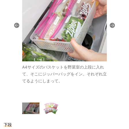
はあらかじめ
A4サイズのバスケットを野菜室の上段に入れ
レタスやパ
態にしておき
て、そこにジッパーバッグをイン。それぞれ立
洗っておい
 M 20枚
てるようにしまって。
ます。ジップ
旭化成ホームプ
入（W17.7
ロダクツ）
下段