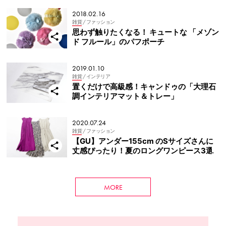
2018.02.16
雑貨
/ ファッション
思わず触りたくなる！ キュートな 「メゾン
ド フルール」のパフポーチ
2019.01.10
雑貨
/ インテリア
置くだけで高級感！キャンドゥの「大理石
調インテリアマット＆トレー」
2020.07.24
雑貨
/ ファッション
【GU】アンダー155cm のSサイズさんに
丈感ぴったり！夏のロングワンピース3選
MORE