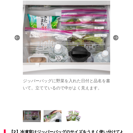
をしっかりと
ジッパーバッグに野菜を入れた日付と品名を書
ジッパーバ
す。ジップロ
いて。立てているので中がよく見えます。
り、いつも
.8×H27.
クツ）
【2】冷凍室はジッパーバッグのサイズをうまく使い分けて♪