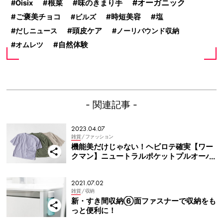
味のきまり手
オーガニック
Oisix
根菜
時短美容
ご褒美チョコ
ビルズ
塩
頭皮ケア
だしニュース
ノーリバウンド収納
オムレツ
自然体験
- 関連記事 -
2023.04.07
雑貨
/ ファッション
機能美だけじゃない！ヘビロテ確実【ワー
クマン】ニュートラルポケットプルオーバ
ー
2021.07.02
雑貨
/ 収納
新・すき間収納⑥面ファスナーで収納をも
っと便利に！