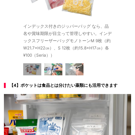
インデックス付きのジッパーバッグ なら、品
チーズやハ
名や賞味期限が目立って管理しやすい。インデ
れ替えます
ックスフリーザーバッグモノトーンM 9枚（約
W21.7×H22㎝）、S 12枚（約15.8×H17㎝）各
¥100（Seria））
【4】ポケットは食品とは分けたい薬類にも活用できます