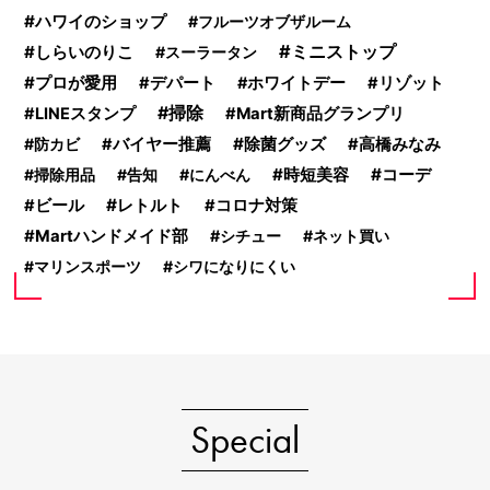
ハワイのショップ
フルーツオブザルーム
ミニストップ
しらいのりこ
スーラータン
プロが愛用
デパート
ホワイトデー
リゾット
掃除
LINEスタンプ
Mart新商品グランプリ
除菌グッズ
防カビ
バイヤー推薦
高橋みなみ
時短美容
コーデ
掃除用品
告知
にんべん
レトルト
ビール
コロナ対策
Martハンドメイド部
シチュー
ネット買い
マリンスポーツ
シワになりにくい
Special