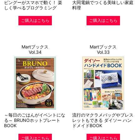
ピングーがスマホで動く！ 楽
大同電鍋でつくる美味しい家庭
しく学べるプログラミング
料理
ご購入はこちら
ご購入はこちら
Martブックス
Martブックス
Vol.34
Vol.33
～毎日のごはんがイベントにな
流行のマクラメバッグやブレス
る～ BRUNOホットプレート
レットもできる ダイソー ハン
BOOK
ドメイドBOOK
ご購入はこちら
ご購入はこちら