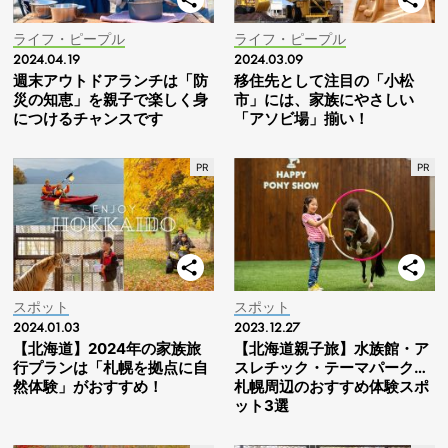
ライフ・ピープル
ライフ・ピープル
2024.04.19
2024.03.09
週末アウトドアランチは「防
移住先として注目の「小松
災の知恵」を親子で楽しく身
市」には、家族にやさしい
につけるチャンスです
「アソビ場」揃い！
スポット
スポット
2024.01.03
2023.12.27
【北海道】2024年の家族旅
【北海道親子旅】水族館・ア
行プランは「札幌を拠点に自
スレチック・テーマパーク…
然体験」がおすすめ！
札幌周辺のおすすめ体験スポ
ット3選