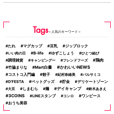
Tags
＜人気のキーワード＞
マグカップ
ジップロック
たれ
豆乳
B-life
いい肉の日
ゆずこしょう
ひとつ結び
鶏肉
調理雑貨
キャンピングー
フレンドフーズ
かわいいNEWS
竹脇まりな
Mart白書
コストコ入門編
餃子
紀村奈緒美
バルサミコ
ペットグッズ
D'FESTA
貯金
デリケートゾーン
デイキャンプ
大豆
しまむら
麺
鈴木あきえ
3COINS
ワンピース
LINEスタンプ
コンロ
おうち美容