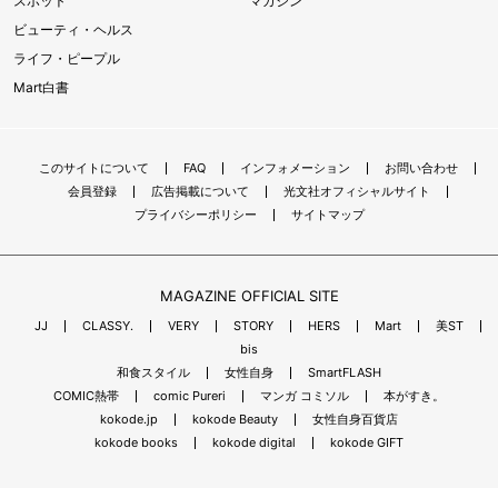
スポット
マガジン
ビューティ・ヘルス
ライフ・ピープル
Mart白書
このサイトについて
FAQ
インフォメーション
お問い合わせ
会員登録
広告掲載について
光文社オフィシャルサイト
プライバシーポリシー
サイトマップ
MAGAZINE OFFICIAL SITE
JJ
CLASSY.
VERY
STORY
HERS
Mart
美ST
bis
和食スタイル
女性自身
SmartFLASH
COMIC熱帯
comic Pureri
マンガ コミソル
本がすき。
kokode.jp
kokode Beauty
女性自身百貨店
kokode books
kokode digital
kokode GIFT