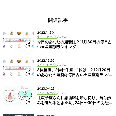
- 関連記事 -
2022.11.30
ライフ・ピープル
/ コラム
今日のあなたの運勢は？11月30日の毎日占
い★星座別ランキング
2022.12.20
ライフ・ピープル
/ コラム
3位蟹座、2位牡牛座、1位は…？12月20日
のあなたの運勢は毎日占い★星座別ランキ
ング
2023.04.23
ライフ・ピープル
/ コラム
【双子座さん】悪循環を断ち切り、自ら歩
みを進めるとき☆4月24日〜30日のあなた
と子どもの週間占い