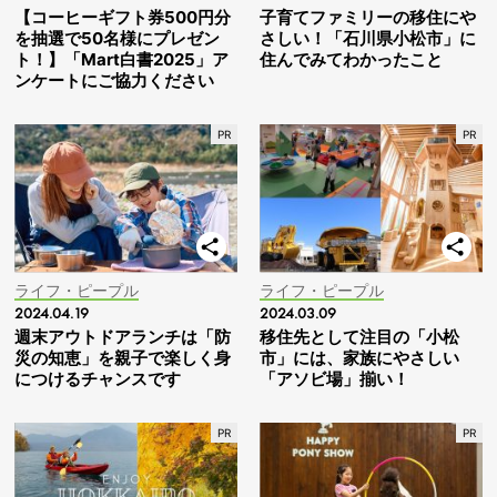
【コーヒーギフト券500円分
子育てファミリーの移住にや
を抽選で50名様にプレゼン
さしい！「石川県小松市」に
ト！】「Mart白書2025」ア
住んでみてわかったこと
ンケートにご協力ください
ライフ・ピープル
ライフ・ピープル
2024.04.19
2024.03.09
週末アウトドアランチは「防
移住先として注目の「小松
災の知恵」を親子で楽しく身
市」には、家族にやさしい
につけるチャンスです
「アソビ場」揃い！