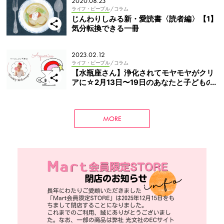
2020.08.23
ライフ・ピープル
/ コラム
じんわりしみる新・愛読書〈読者編〉【1】
気分転換できる一冊
2023.02.12
ライフ・ピープル
/ コラム
【水瓶座さん】浄化されてモヤモヤがクリ
アに☆2月13日〜19日のあなたと子どもの
週間占い
MORE