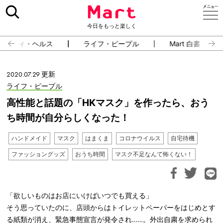
今日をもっと楽しく
ューティ・ヘルス
ライフ・ピープル
Mart 白書
2020.07.29 更新
ライフ・ピープル
高性能と話題の「HKマスク」を作ったら、おう
ち時間が自分らしくなった！
ハンドメイド
マスク
はまくま
コロナウイルス
自宅待機
ファッショングッズ
おうち時間
マスク不足なんて怖くない！
「欲しいものはお店にいけばいつでも買える」
そう思っていたのに、店頭からはトイレットペーパーをはじめとす
る紙類が消え、緊急事態宣言が発令され……。外出自粛を求められ