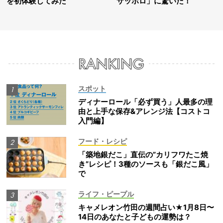
を初体験してみた
サッポロ」に驚いた！
スポット
ディナーロール「必ず買う」人最多の理
由と上手な保存&アレンジ法【コストコ
入門編】
フード・レシピ
「築地銀だこ」直伝の”カリフワたこ焼
き”レシピ！3種のソースも「銀だこ風」
で
ライフ・ピープル
キャメレオン竹田の週間占い★1月8日〜
14日のあなたと子どもの運勢は？