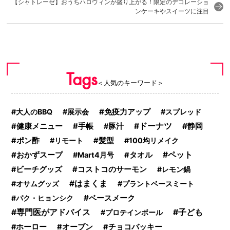
【シャトレーゼ】おうちハロウィンが盛り上がる！限定のデコレーショ
ンケーキやスイーツに注目
Tags
＜人気のキーワード＞
免疫力アップ
大人のBBQ
展示会
スプレッド
手帳
ドーナツ
静岡
健康メニュー
豚汁
ポン酢
リモート
髪型
100均リメイク
おかずスープ
ペット
Mart4月号
タオル
ビーチグッズ
コストコのサーモン
レモン鍋
はまくま
オサムグッズ
プラントベースミート
ベースメーク
パク・ヒョンシク
子ども
専門医がアドバイス
プロテインボール
ホーロー
オーブン
チョコバッキー