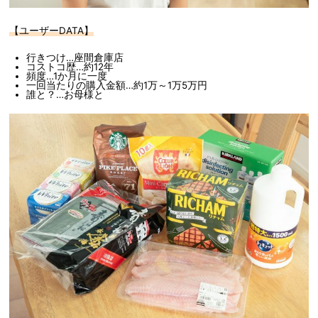
【ユーザーDATA】
行きつけ…座間倉庫店
コストコ歴…約12年
頻度…1か月に一度
一回当たりの購入金額…約1万～1万5万円
誰と？…お母様と