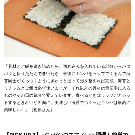
「具材とご飯を敷き詰めたら、切れ込みを入れている部分からパタ
パタと折りたたんで巻いたら、最後にキンパをラップでくるんで海
苔同士がくっつくようにぎゅっと握って形を整えれば完成。海苔と
リチャムとご飯は必ず使いますが、それ以外の具材は毎回手に入る
ものやその日の気分で変えています。食べるときはラップごとカッ
トするときれいな断面に。美味しい海苔でつくったキンパは最高に
美味しい！」（栃原さん）
【PICK UP 3】パンガシウスフィレは調理も簡単で