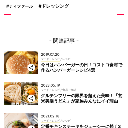
ドレッシング
ティファール
- 関連記事 -
2019.07.20
フード・レシピ
/ レシピ
今日はハンバーガーの日！コストコ食材で
作るハンバーガーレシピ4選
2023.05.19
フード・レシピ
/ 食品・食材
グルテンフリーの限界を超えた美味！「玄
米美腸うどん」が家族みんなにイイ理由
2021.02.18
フード・レシピ
/ レシピ
定番チキンステーキをジューシーに焼く3