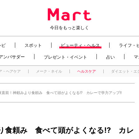
今日をもっと楽しく
シピ
スポット
ビューティ・ヘルス
ライフ・
t アンバサダー
マ
プレゼント・イベント
占い
ア・ヘアケア
メーク・ネイル
ヘルスケア
ダイエット・エ
験直前！神頼みより食頼み 食べて頭がよくなる!? カレーで学力アップ!!
り食頼み 食べて頭がよくなる!? カレ