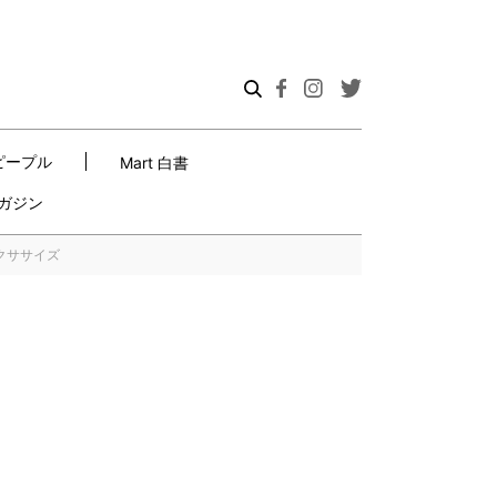
ピープル
Mart 白書
ガジン
クササイズ