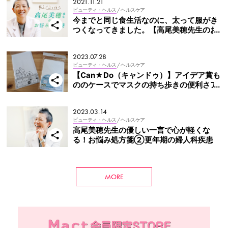
2021.11.21
ビューティ・ヘルス
/ ヘルスケア
今までと同じ食生活なのに、太って服がき
つくなってきました。【高尾美穂先生のお
悩み処方箋】
2023.07.28
ビューティ・ヘルス
/ ヘルスケア
【Can★Do（キャンドゥ）】アイデア賞も
ののケースでマスクの持ち歩きの便利さア
ップ
2023.03.14
ビューティ・ヘルス
/ ヘルスケア
高尾美穂先生の優しい一言で心が軽くな
る！お悩み処方箋②更年期の婦人科疾患
MORE