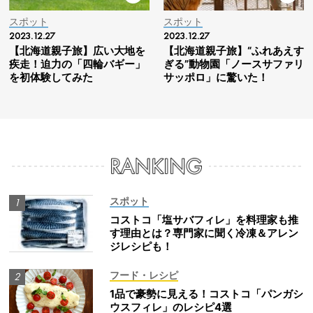
スポット
スポット
2023.12.27
2023.12.27
【北海道親子旅】広い大地を
【北海道親子旅】“ふれあえす
疾走！迫力の「四輪バギー」
ぎる”動物園「ノースサファリ
を初体験してみた
サッポロ」に驚いた！
スポット
コストコ「塩サバフィレ」を料理家も推
す理由とは？専門家に聞く冷凍＆アレン
ジレシピも！
フード・レシピ
1品で豪勢に見える！コストコ「パンガシ
ウスフィレ」のレシピ4選