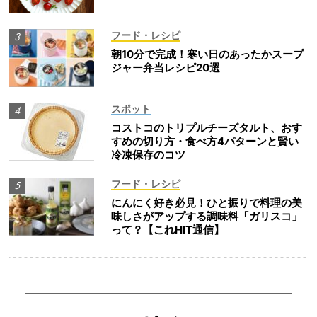
フード・レシピ
朝10分で完成！寒い日のあったかスープ
ジャー弁当レシピ20選
スポット
コストコのトリプルチーズタルト、おす
すめの切り方・食べ方4パターンと賢い
冷凍保存のコツ
フード・レシピ
にんにく好き必見！ひと振りで料理の美
味しさがアップする調味料「ガリスコ」
って？【これHIT通信】