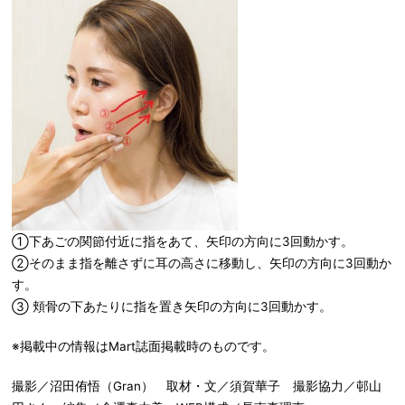
①下あごの関節付近に指をあて、矢印の方向に3回動かす。
②そのまま指を離さずに耳の高さに移動し、矢印の方向に3回動か
す。
③ 頬骨の下あたりに指を置き矢印の方向に3回動かす。
※掲載中の情報はMart誌面掲載時のものです。
撮影／沼田侑悟（Gran） 取材・文／須賀華子 撮影協力／邨山