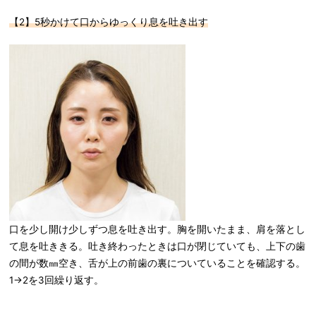
【2】5秒かけて口からゆっくり息を吐き出す
口を少し開け少しずつ息を吐き出す。胸を開いたまま、肩を落とし
て息を吐ききる。吐き終わったときは口が閉じていても、上下の歯
の間が数㎜空き、舌が上の前歯の裏についていることを確認する。
1→2を3回繰り返す。