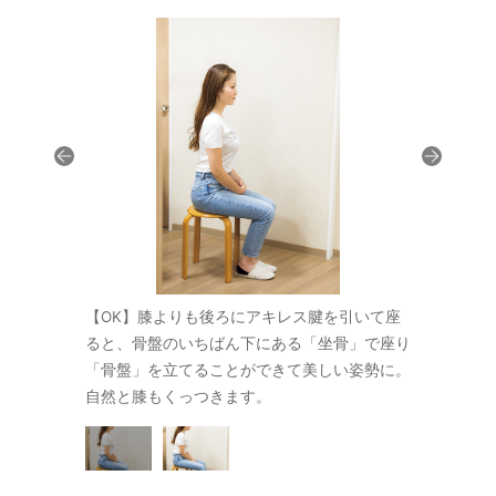
脚が開き、背
【OK】膝よりも後ろにアキレス腱を引いて座
【NG】 
象に。膝より
ると、骨盤のいちばん下にある「坐骨」で座り
骨も丸くな
しましょう。
「骨盤」を立てることができて美しい姿勢に。
も前にアキ
自然と膝もくっつきます。