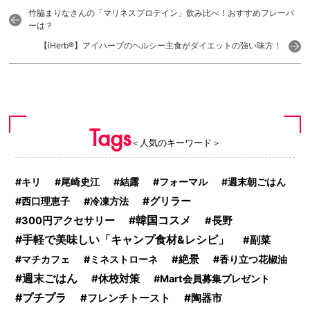
竹脇まりなさんの「マリネスプロテイン」飲み比べ！おすすめフレーバ
ーは？
【iHerb®】アイハーブのヘルシー主食がダイエットの強い味方！
Tags
＜人気のキーワード＞
キリ
尾崎史江
結露
フォーマル
週末朝ごはん
グリラー
西口理恵子
冷凍方法
韓国コスメ
300円アクセサリー
長野
手軽で美味しい「キャンプ食材&レシピ」
副菜
マチカフェ
ミネストローネ
絶景
香り立つ花椒油
週末ごはん
休校対策
Mart会員募集プレゼント
プチプラ
陶器市
フレンチトースト