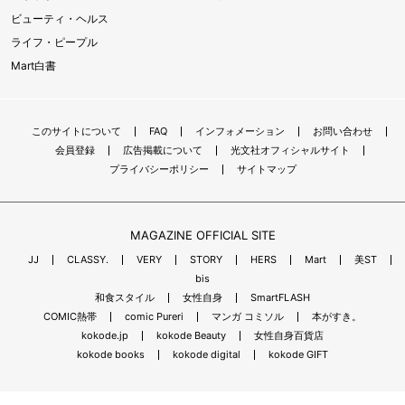
ビューティ・ヘルス
ライフ・ピープル
Mart白書
このサイトについて
FAQ
インフォメーション
お問い合わせ
会員登録
広告掲載について
光文社オフィシャルサイト
プライバシーポリシー
サイトマップ
MAGAZINE OFFICIAL SITE
JJ
CLASSY.
VERY
STORY
HERS
Mart
美ST
bis
和食スタイル
女性自身
SmartFLASH
COMIC熱帯
comic Pureri
マンガ コミソル
本がすき。
kokode.jp
kokode Beauty
女性自身百貨店
kokode books
kokode digital
kokode GIFT