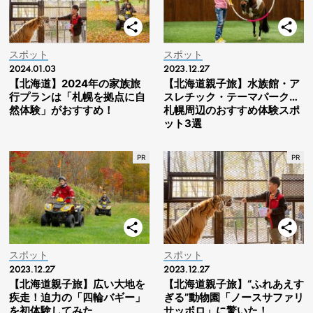
スポット
スポット
2024.01.03
2023.12.27
【北海道】2024年の家族旅
【北海道親子旅】水族館・ア
行プランは「札幌を拠点に自
スレチック・テーマパーク…
然体験」がおすすめ！
札幌周辺のおすすめ体験スポ
ット3選
スポット
スポット
2023.12.27
2023.12.27
【北海道親子旅】広い大地を
【北海道親子旅】“ふれあえす
疾走！迫力の「四輪バギー」
ぎる”動物園「ノースサファリ
を初体験してみた
サッポロ」に驚いた！