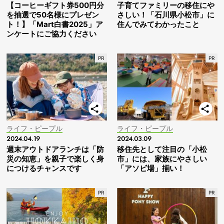
【コーヒーギフト券500円分
子育てファミリーの移住にや
を抽選で50名様にプレゼン
さしい！「石川県小松市」に
ト！】「Mart白書2025」ア
住んでみてわかったこと
ンケートにご協力ください
ライフ・ピープル
ライフ・ピープル
2024.04.19
2024.03.09
週末アウトドアランチは「防
移住先として注目の「小松
災の知恵」を親子で楽しく身
市」には、家族にやさしい
につけるチャンスです
「アソビ場」揃い！