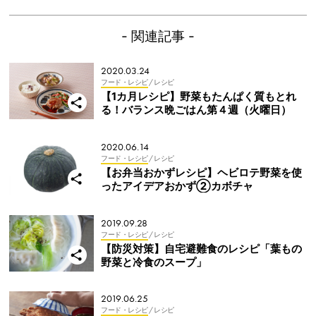
- 関連記事 -
2020.03.24
フード・レシピ
/ レシピ
【1カ月レシピ】野菜もたんぱく質もとれ
る！バランス晩ごはん第４週（火曜日）
2020.06.14
フード・レシピ
/ レシピ
【お弁当おかずレシピ】ヘビロテ野菜を使
ったアイデアおかず②カボチャ
2019.09.28
フード・レシピ
/ レシピ
【防災対策】自宅避難食のレシピ「葉もの
野菜と冷食のスープ」
2019.06.25
フード・レシピ
/ レシピ