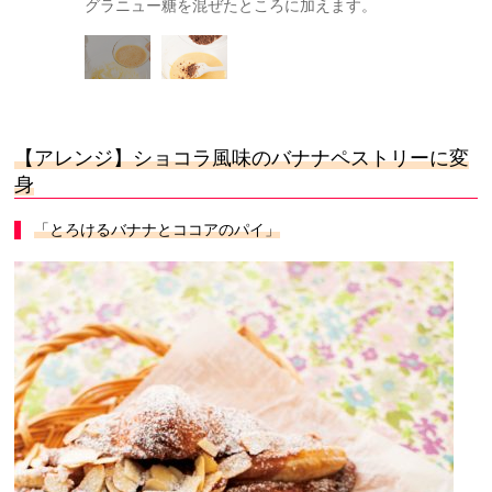
てなくてＯＫ
グラニュー糖を混ぜたところに加えます。
も、粉類を
【アレンジ】ショコラ風味のバナナペストリーに変
身
「とろけるバナナとココアのパイ」