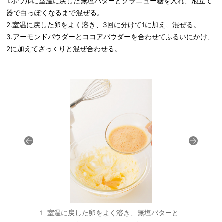
1.ボウルに室温に戻した無塩バターとグラニュー糖を入れ、泡立て
器で白っぽくなるまで混ぜる。
2.室温に戻した卵をよく溶き、3回に分けて1に加え、混ぜる。
3.アーモンドパウダーとココアパウダーを合わせてふるいにかけ、
2に加えてざっくりと混ぜ合わせる。
った場合で
１ 室温に戻した卵をよく溶き、無塩バターと
２ 生地に