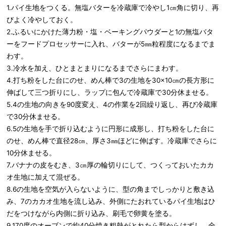
1.パイ生地をつくる。無塩バターを冷蔵庫で冷やし1㎝角に切り、再
びよく冷やしておく。
2.ふるいにかけた薄力粉・塩・ベーキングパウダーと1の無塩バタ
ーをフードプロセッサーに入れ、バターが5㎜粒程度になるまでま
わす。
3.冷水を加え、ひとまとまりになるまでさらにまわす。
4.打ち粉をした台にのせ、めん棒で3の生地を30×10㎝の長方形に
伸ばして三つ折りにし、ラップに包んで冷蔵庫で30分休ませる。
5.4の生地の向きを90度変え、4の作業を2回繰り返し、再び冷蔵庫
で30分休ませる。
6.5の生地を手で折り込むように円形に成形し、打ち粉をした台に
のせ、めん棒で直径28㎝、厚さ3㎜ほどに伸ばす。冷蔵庫でさらに
10分休ませる。
7.バナナの皮をむき、3㎝厚の輪切りにして、つくっておいたカカ
オ生地に加えて混ぜる。
8.6の生地を空気が入らないように、型の角までしっかりと敷き込
み、7のカカオ生地を流し込み、外側にたおれているパイ生地はひ
だをつけながら内側に折り込み、刷毛で卵黄を塗る。
9.170度のオーブンで約40分焼き粗熱がとれたら型からはずし、全