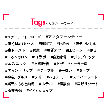
Tags
＜人気のキーワード＞
アフタヌーンティー
ユナイテッドアローズ
働くMartミセス
陶器市
銘柄米
親子で使える
糖質オフ
生トースト
兵庫
LLビーン
冷え
コラボ
ジップロック
トゥンカロン
自動家電
エスニック
不調改善
ピザ
クーラー病
テーブル
ティントリップ
手洗い
タープ
神奈川グルメ
デリ
パセノール
スーパーフード
ホテル
楽天ふるさと納税
座談会
星野リゾート
石井美保
ベイクショップ