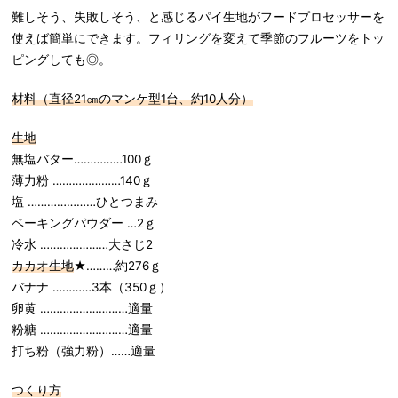
難しそう、失敗しそう、と感じるパイ生地がフードプロセッサーを
使えば簡単にできます。フィリングを変えて季節のフルーツをトッ
ピングしても◎。
材料（直径
21
㎝のマンケ型
1
台、約
10
人分）
生地
無塩バター……………100ｇ
薄力粉 …………………140ｇ
塩 …………………ひとつまみ
ベーキングパウダー …2ｇ
冷水 …………………大さじ2
カカオ生地
★………約276ｇ
バナナ …………3本（350ｇ）
卵黄 ………………………適量
粉糖 ………………………適量
打ち粉（強力粉）……適量
つくり方