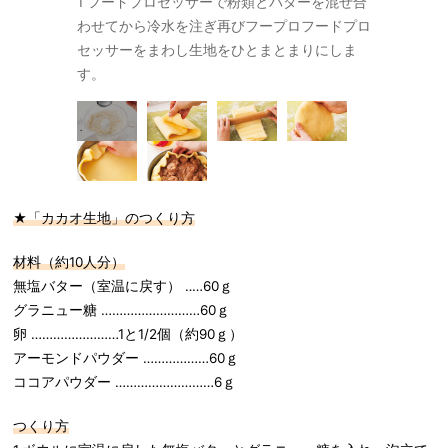
生地をひだ状
1 フードプロセッサーで粉類とバターを混ぜ合
２ 伸ばし
るよう刷毛で
わせてから冷水を注ぎ再びフープロフードプロ
ませ、再び
セッサーをまわし生地をひとまとまりにしま
転させます
す。
★「カカオ生地」のつくり方
材料（約
10
人分）
無塩バター（室温に戻す） ‥…60ｇ
グラニュー糖 ………………………60ｇ
卵 ……………………1と1/2個（約90ｇ）
アーモンドパウダー ………………60ｇ
ココアパウダー ………………………6ｇ
つくり方