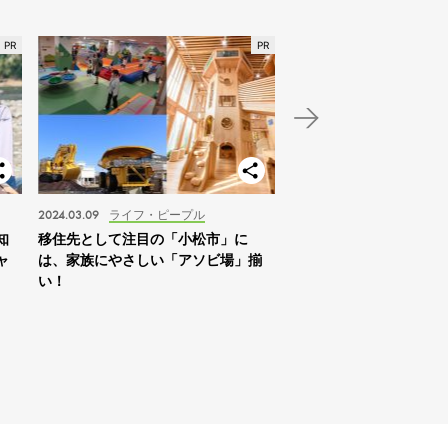
2024.03.09
ライフ・ピープル
2024.01.03
スポット
知
移住先として注目の「小松市」に
【北海道】2024年の家
ャ
は、家族にやさしい「アソビ場」揃
は「札幌を拠点に自然体
い！
すめ！