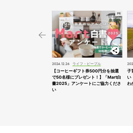
スポット
2024.12.26
ライフ・ピープル
202
子旅】“ふれあえすぎる”動
【コーヒーギフト券500円分を抽選
子
スサファリサッポロ」に
で50名様にプレゼント！】「Mart白
い
書2025」アンケートにご協力くださ
わ
い