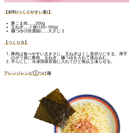
【材料(つくりやすい量)】
豚こま肉…….200g
玉ねぎ……1 個(130~150g)
麺つゆ(3倍濃縮)……大さじ 2
【つくり方】
豚肉は食べやすい大きさに、玉ねぎはくし形切りにする。厚手
のポリ袋に豚肉、玉ねぎ、麺つゆを入れて揉み込む。
平らにし、冷凍用保存袋に入れてひと晩以上凍らせる。
アレンジレシピ①つけ麺