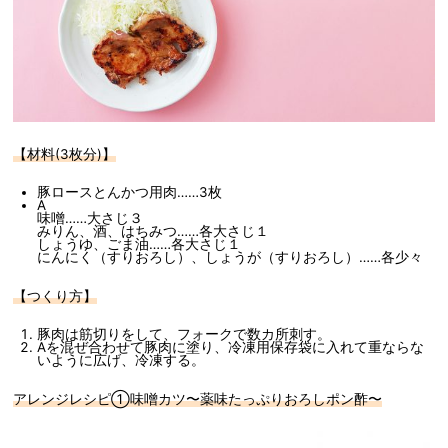
【材料(3枚分)】
豚ロースとんかつ用肉……3枚
A
味噌……大さじ３
みりん、酒、はちみつ……各大さじ１
しょうゆ、ごま油……各大さじ１
にんにく（すりおろし）、しょうが（すりおろし）……各少々
【つくり方】
豚肉は筋切りをして、フォークで数カ所刺す。
Aを混ぜ合わせて豚肉に塗り、冷凍用保存袋に入れて重ならな
いように広げ、冷凍する。
アレンジレシピ①味噌カツ〜薬味たっぷりおろしポン酢〜