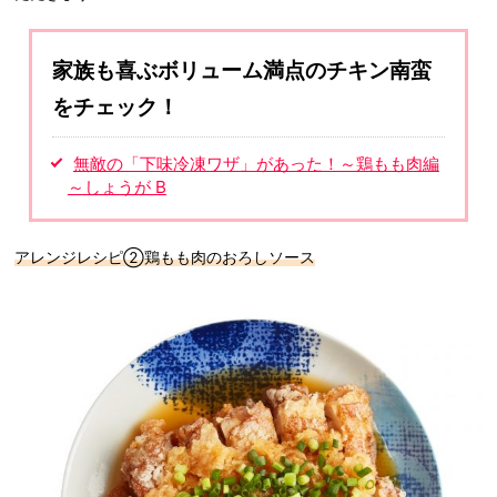
家族も喜ぶボリューム満点のチキン南蛮
をチェック！
無敵の「下味冷凍ワザ」があった！～鶏もも肉編
～しょうが B
アレンジレシピ②鶏もも肉のおろしソース