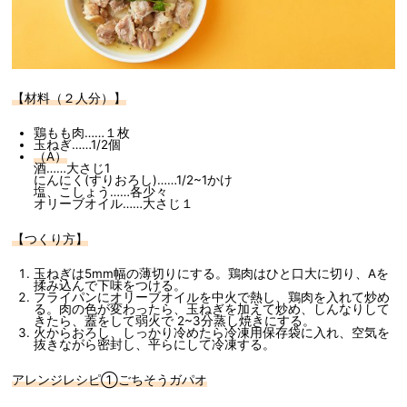
【材料（２人分）】
鶏もも肉……１枚
玉ねぎ……1/2個
（A）
酒……大さじ1
にんにく(すりおろし)……1/2~1かけ
塩、こしょう……各少々
オリーブオイル……大さじ１
【つくり方】
玉ねぎは5mm幅の薄切りにする。鶏肉はひと口大に切り、Aを
揉み込んで下味をつける。
フライパンにオリーブオイルを中火で熱し、鶏肉を入れて炒め
る。肉の色が変わったら、玉ねぎを加えて炒め、しんなりして
きたら、蓋をして弱火で 2~3分蒸し焼きにする。
火からおろし、しっかり冷めたら冷凍用保存袋に入れ、空気を
抜きながら密封し、平らにして冷凍する。
アレンジレシピ①ごちそうガパオ