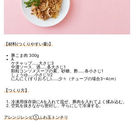
【材料(つくりやすい量)】
豚こま肉 300g
A
ケチャップ……大さじ3
中濃ソース、酒……各大さじ1
顆粒コンソメスープの素、砂糖、酢……各小さじ1
しょうゆ……小さじ1/2
にんにく(すりおろし)……少々（チューブの場合3~4cm）
【つくり方】
冷凍用保存袋にAを入れて混ぜ、豚肉を入れてよく揉み込む。
空気を抜きながら密封し、平らにして冷凍する。
アレンジレシピ①ふわ玉トンチリ