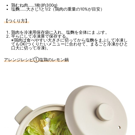
鶏むね肉……1枚(約300g)
塩麴……大さじ1と1/2（鶏肉の重量の10%が目安）
【つくり方】
鶏肉を冷凍用保存袋に入れ、塩麴を全体にま ぶす。
平らにして冷凍庫で保存する。
※鶏肉は食べやすい大きさに切ってから塩麴をまぶして冷凍し
てもOK(つくりたいメニューに合わせて、まるごと冷凍かひと
口大に切って冷凍)。
アレンジレシピ①塩鶏のレモン鍋