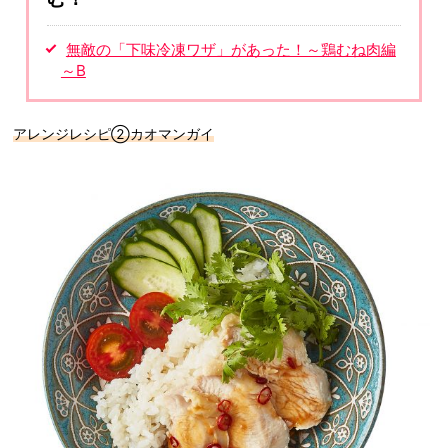
無敵の「下味冷凍ワザ」があった！～鶏むね肉編
～B
アレンジレシピ②カオマンガイ