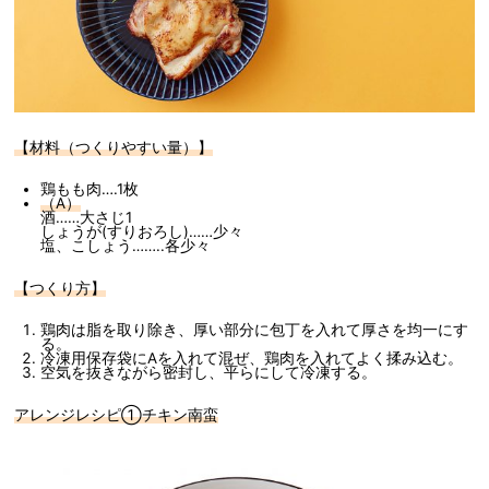
【材料（つくりやすい量）】
鶏もも肉….1枚
（A）
酒……大さじ1
しょうが(すりおろし)……少々
塩、こしょう……..各少々
【つくり方】
鶏肉は脂を取り除き、厚い部分に包丁を入れて厚さを均一にす
る。
冷凍用保存袋にAを入れて混ぜ、鶏肉を入れてよく揉み込む。
空気を抜きながら密封し、平らにして冷凍する。
アレンジレシピ①チキン南蛮