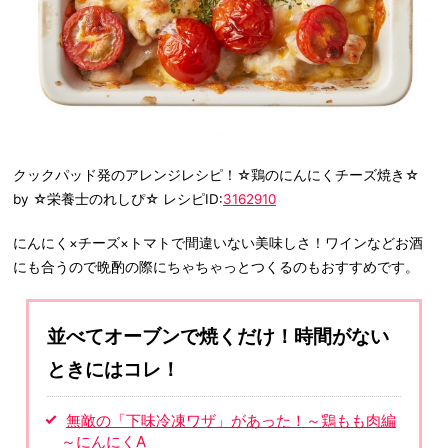
クックパッド発のアレンジレシピ！☆鶏のにんにくチーズ焼き☆
by ☆栄養士のれしぴ☆ レシピID:
3162910
にんにく×チーズ×トマトで間違いない美味しさ！ワインなどお酒
にも合うので晩酌の際にちゃちゃっとつくるのもおすすめです。
並べてオーブンで焼くだけ！時間がない
ときにはコレ！
無敵の「下味冷凍ワザ」があった！～鶏もも肉編
～にんにくA