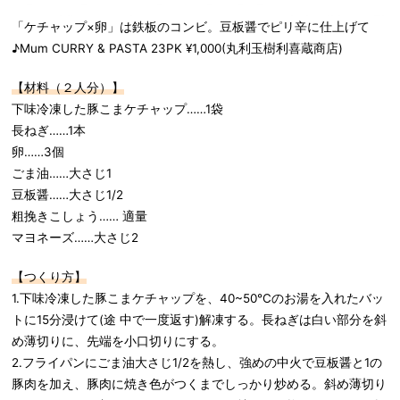
「ケチャップ×卵」は鉄板のコンビ。豆板醤でピリ辛に仕上げて
♪Mum CURRY & PASTA 23PK ¥1,000(丸利玉樹利喜蔵商店)
【材料（２人分）】
下味冷凍した豚こまケチャップ……1袋
長ねぎ……1本
卵……3個
ごま油……大さじ1
豆板醤……大さじ1/2
粗挽きこしょう…… 適量
マヨネーズ……大さじ2
【つくり方】
1.下味冷凍した豚こまケチャップを、40~50°Cのお湯を入れたバッ
トに15分浸けて(途 中で一度返す)解凍する。長ねぎは白い部分を斜
め薄切りに、先端を小口切りにする。
2.フライパンにごま油大さじ1/2を熱し、強めの中火で豆板醤と1の
豚肉を加え、豚肉に焼き色がつくまでしっかり炒める。斜め薄切り