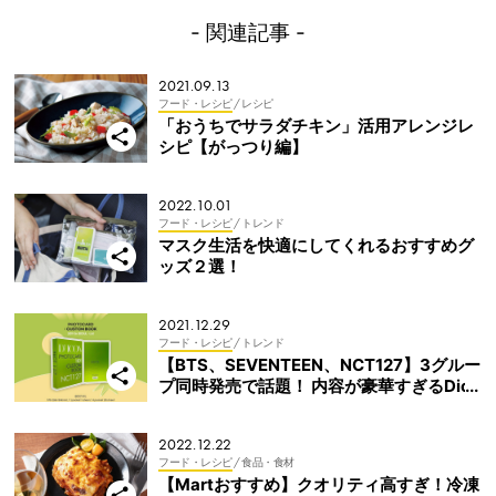
- 関連記事 -
2021.09.13
フード・レシピ
/ レシピ
「おうちでサラダチキン」活用アレンジレ
シピ【がっつり編】
2022.10.01
フード・レシピ
/ トレンド
マスク生活を快適にしてくれるおすすめグ
ッズ２選！
2021.12.29
フード・レシピ
/ トレンド
【BTS、SEVENTEEN、NCT127】3グルー
プ同時発売で話題！ 内容が豪華すぎるDico
n PHOTOCARD101 NCT127 JAPAN EDITI
ONを徹底解説！
2022.12.22
フード・レシピ
/ 食品・食材
【Martおすすめ】クオリティ高すぎ！冷凍