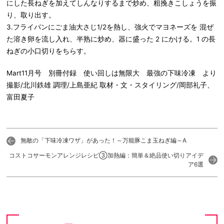
にした長ねぎを加えてしんなりするまで炒め、粗挽きこしょうを振
り、取り出す。
3.フライパンにごま油大さじ1/2を熱し、強火でマヨネーズを 混ぜ
た溶き卵を流し入れ、半熟に炒め、器に盛った 2 にかける。1 の長
ねぎの小口切りをちらす。
Mart11月号 別冊付録 使い回しは無限大 最強の下味冷凍 より
撮影/北川鉄雄 調理/上島亜紀 取材・文・スタイリング/岡部礼子、
富田夏子
無敵の「下味冷凍ワザ」があった！～万能豚こま玉ねぎ編～A
コストコサーモンアレンジレシピ③加熱編：簡単＆絶品使い切りアイデ
ア6選