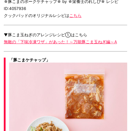
☆豚こまのポークケチャップ☆ by ☆栄養士のれしぴ☆ レシピ
ID:4057936
クックパッドのオリジナルレシピは
こちら
▼豚こま玉ねぎのアレンジレシピ①はこちら
無敵の「下味冷凍ワザ」があった！～万能豚こま玉ねぎ編～A
「豚こまケチャップ」