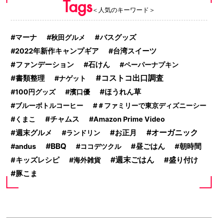
Tags
＜人気のキーワード＞
マーナ
秋田グルメ
バスグッズ
2022年新作キャンプギア
台湾スイーツ
ファンデーション
石けん
ペーパーナプキン
コストコ出口調査
書類整理
ナゲット
ほうれん草
100円グッズ
濱口優
ブルーボトルコーヒー
＃ファミリーで東京ディズニーシー
チャムス
くまこ
Amazon Prime Video
お正月
オーガニック
週末グルメ
ランドリン
BBQ
昼ごはん
andus
ココデツクル
朝時間
週末ごはん
盛り付け
キッズレシピ
海外雑貨
豚こま