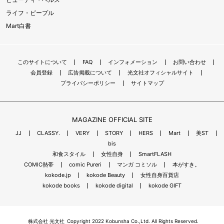
ライフ・ピープル
Mart白書
このサイトについて
FAQ
インフォメーション
お問い合わせ
会員登録
広告掲載について
光文社オフィシャルサイト
プライバシーポリシー
サイトマップ
MAGAZINE OFFICIAL SITE
JJ
CLASSY.
VERY
STORY
HERS
Mart
美ST
bis
和食スタイル
女性自身
SmartFLASH
COMIC熱帯
comic Pureri
マンガ コミソル
本がすき。
kokode.jp
kokode Beauty
女性自身百貨店
kokode books
kokode digital
kokode GIFT
株式会社 光文社
Copyright 2022 Kobunsha Co.,Ltd. All Rights Reserved.