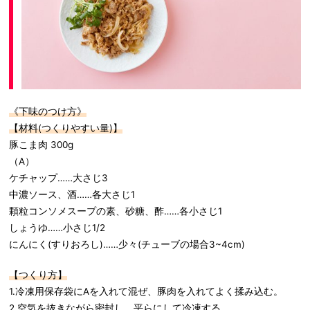
《下味のつけ方》
【材料(つくりやすい量)】
豚こま肉 300g
（A）
ケチャップ……大さじ3
中濃ソース、酒……各大さじ1
顆粒コンソメスープの素、砂糖、酢……各小さじ1
しょうゆ……小さじ1/2
にんにく(すりおろし)……少々(チューブの場合3~4cm)
【つくり方】
1.冷凍用保存袋にAを入れて混ぜ、豚肉を入れてよく揉み込む。
2.空気を抜きながら密封し、平らにして冷凍する。