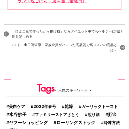
ランス晩ごはん 第４週（金曜日）
「ひよこ豆で作ったから揚げ粉」ならダイエット中でもヘルシーに揚げ
物を楽しめる
コストコ出口調査隊！家族全員がハマった高品質で高コスパの商品と
は？
Tags
＜人気のキーワード＞
美白ケア
2022年春号
乾燥
ガーリックトースト
水谷妙子
ファミリーストアさとう
煎り酒
貯金
ヤフーショッピング
ローリングストック
冷凍方法