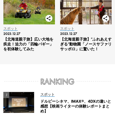
スポット
スポット
2023.12.27
2023.12.27
【北海道親子旅】広い大地を
【北海道親子旅】“ふれあえす
疾走！迫力の「四輪バギー」
ぎる”動物園「ノースサファリ
を初体験してみた
サッポロ」に驚いた！
スポット
ドルビーシネマ、IMAX®、4DXの違いと
感想【映画ライターの体験レポートまと
め】