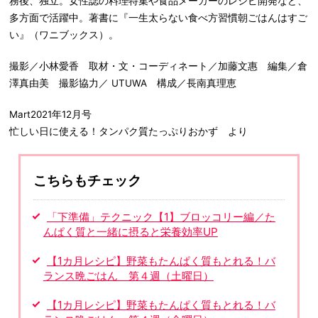
務後、独立。女性誌の料理特集や食品メーカーのレシピ開発など、
多方面で活躍中。著書に『一生太らない食べ方習慣朝ごはんはすご
い』（ワニブックス）。
撮影／小林愛香 取材・文・コーディネート／加藤文惠 編集／倉
澤真由美 撮影協力／ UTUWA 構成／長南真理恵
Mart2021年12月号
忙しい日に使える！タンパク質たっぷりおかず より
こちらもチェック
「下準備」テクニック【1】ブロッコリー編／た
んぱく質と一緒に摂ると栄養効率UP
【1カ月レシピ】野菜もたんぱく質もとれる！バ
ランス晩ごはん 第４週（土曜日）
【1カ月レシピ】野菜もたんぱく質もとれる！バ