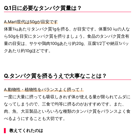
Q.1日に必要なタンパク質量は？
A.Mart世代は50gが目安です
体重1㎏あたりタンパク質1gを摂る、が目安です。体重50 ㎏の人な
ら50gを目安にタンパク質を摂りましょう。食品のタンパク質含有
量の目安は、サケや鶏肉100gあたり約20g、豆腐1/2丁や納豆1パッ
クあたり約10gほどです。
Q.タンパク質を摂るうえで大事なことは？
A.動物性・植物性をバランスよく摂って！
一度に大量に摂っても吸収しきれず体が使える量が限られてムダに
なってしまうので、三食で均等に摂るのがおすすめです。また、
肉、魚、大豆製品といろいろな種類のタンパク質をバランスよく食
べるようにすることも大切です。
教えてくれたのは