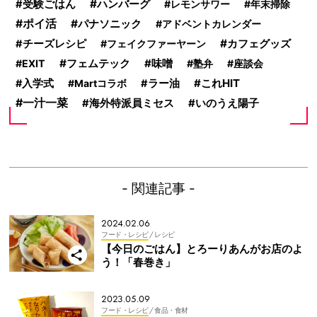
ハンバーグ
受験ごはん
レモンサワー
年末掃除
ポイ活
パナソニック
アドベントカレンダー
カフェグッズ
チーズレシピ
フェイクファーヤーン
フェムテック
味噌
EXIT
塾弁
座談会
これHIT
入学式
Martコラボ
ラー油
一汁一菜
海外特派員ミセス
いのうえ陽子
- 関連記事 -
2024.02.06
フード・レシピ
/ レシピ
【今日のごはん】とろーりあんがお店のよ
う！「春巻き」
2023.05.09
フード・レシピ
/ 食品・食材