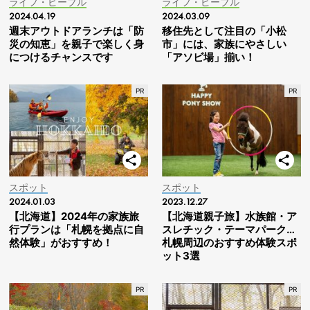
ライフ・ピープル
ライフ・ピープル
2024.04.19
2024.03.09
週末アウトドアランチは「防
移住先として注目の「小松
災の知恵」を親子で楽しく身
市」には、家族にやさしい
につけるチャンスです
「アソビ場」揃い！
スポット
スポット
2024.01.03
2023.12.27
【北海道】2024年の家族旅
【北海道親子旅】水族館・ア
行プランは「札幌を拠点に自
スレチック・テーマパーク…
然体験」がおすすめ！
札幌周辺のおすすめ体験スポ
ット3選