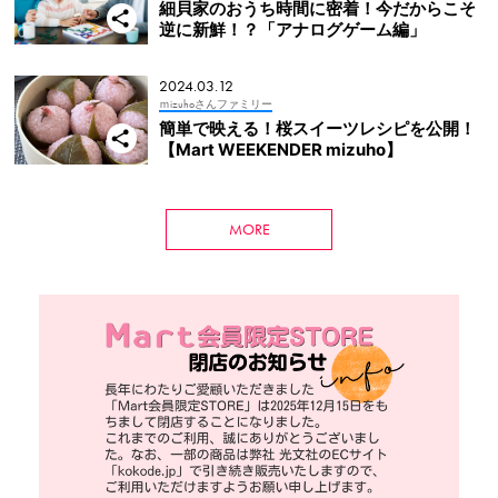
細貝家のおうち時間に密着！今だからこそ
逆に新鮮！？「アナログゲーム編」
2024.03.12
ｍizuhoさんファミリー
簡単で映える！桜スイーツレシピを公開！
【Mart WEEKENDER mizuho】
MORE