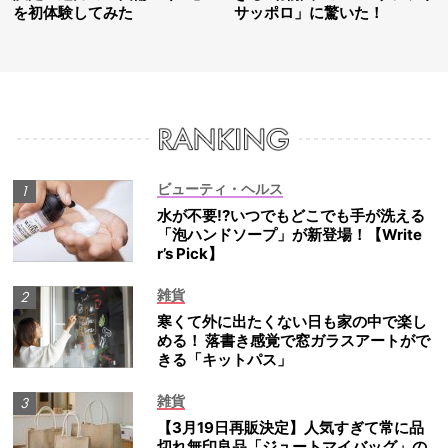
を初体験してみた
サッポロ」に驚いた！
ビューティ・ヘルス
水が不要!?いつでもどこでも手が洗える
「泡ハンドソープ」が新登場！【Write
r’s Pick】
雑貨
寒くて外に出たくない日も家の中で楽し
める！ 落書き感覚で窓ガラスアートがで
きる「キットパス」
雑貨
【3月19日再販決定】人気すぎて常に品
切れ無印良品「ジュートマイバッグ」の