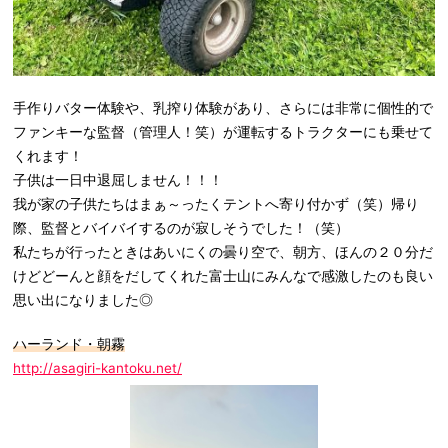
手作りバター体験や、乳搾り体験があり、さらには非常に個性的で
ファンキーな監督（管理人！笑）が運転するトラクターにも乗せて
くれます！
子供は一日中退屈しません！！！
我が家の子供たちはまぁ～ったくテントへ寄り付かず（笑）帰り
際、監督とバイバイするのが寂しそうでした！（笑）
私たちが行ったときはあいにくの曇り空で、朝方、ほんの２０分だ
けどどーんと顔をだしてくれた富士山にみんなで感激したのも良い
思い出になりました◎
ハーランド・朝霧
http://asagiri-kantoku.net/