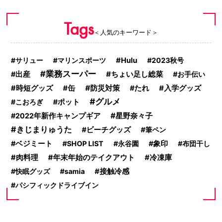
Tags
＜人気のキーワード＞
サリュー
マリンスポーツ
Hulu
2023秋号
業務スーパー
ちょい足し総菜
出産
お手伝い
防災対策
時短グッズ
缶
たれ
入学グッズ
グルメ
こおろぎ
ポット
星野奈々子
2022年新作キャンプギア
きじまりゅうた
ビーチグッズ
筆ペン
ベジミート
SHOP LIST
永谷園
象印
布団干し
年末年始のテイクアウト
肉料理
冷凍庫
快眠グッズ
samia
接触冷感
パシフィックドライブイン