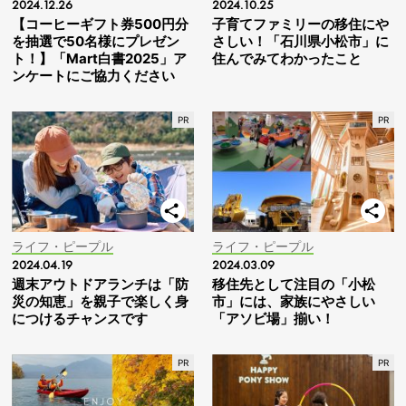
2024.12.26
2024.10.25
【コーヒーギフト券500円分
子育てファミリーの移住にや
を抽選で50名様にプレゼン
さしい！「石川県小松市」に
ト！】「Mart白書2025」ア
住んでみてわかったこと
ンケートにご協力ください
ライフ・ピープル
ライフ・ピープル
2024.04.19
2024.03.09
週末アウトドアランチは「防
移住先として注目の「小松
災の知恵」を親子で楽しく身
市」には、家族にやさしい
につけるチャンスです
「アソビ場」揃い！