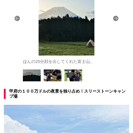
姉弟。
ほんの20分顔を出してくれた富士山。
牛とのふれ
甲府の１００万ドルの夜景を独り占め！スリーストーンキャン
プ場