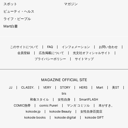
スポット
マガジン
ビューティ・ヘルス
ライフ・ピープル
Mart白書
このサイトについて
FAQ
インフォメーション
お問い合わせ
会員登録
広告掲載について
光文社オフィシャルサイト
プライバシーポリシー
サイトマップ
MAGAZINE OFFICIAL SITE
JJ
CLASSY.
VERY
STORY
HERS
Mart
美ST
bis
和食スタイル
女性自身
SmartFLASH
COMIC熱帯
comic Pureri
マンガ コミソル
本がすき。
kokode.jp
kokode Beauty
女性自身百貨店
kokode books
kokode digital
kokode GIFT