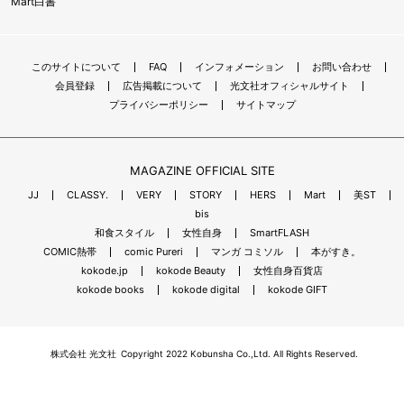
Mart白書
このサイトについて
FAQ
インフォメーション
お問い合わせ
会員登録
広告掲載について
光文社オフィシャルサイト
プライバシーポリシー
サイトマップ
MAGAZINE OFFICIAL SITE
JJ
CLASSY.
VERY
STORY
HERS
Mart
美ST
bis
和食スタイル
女性自身
SmartFLASH
COMIC熱帯
comic Pureri
マンガ コミソル
本がすき。
kokode.jp
kokode Beauty
女性自身百貨店
kokode books
kokode digital
kokode GIFT
株式会社 光文社
Copyright 2022 Kobunsha Co.,Ltd. All Rights Reserved.