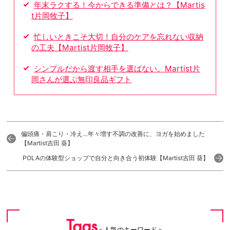
年末ラクする！今からできる準備とは？【Martis
t片岡牧子】
忙しいときこそ大切！自分のケアを忘れない収納
の工夫【Martist片岡牧子】
シンプルだから渡す相手を選ばない。Martist片
岡さんが選ぶ無印良品ギフト
偏頭痛・肩こり・冷え…年々増す不調の改善に、ヨガを始めました
【Martist吉田 葵】
POLAの体験型ショップで自分と向き合う初体験【Martist吉田 葵】
Tags
＜人気のキーワード＞