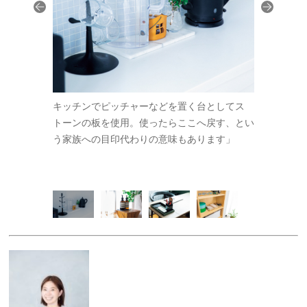
り口に置い
キッチンでピッチャーなどを置く台としてス
玄関からリ
ぐ腕時計や
トーンの板を使用。使ったらここへ戻す、とい
菌用アルコ
う家族への目印代わりの意味もあります」
い ます。
かの 旅先
もの」