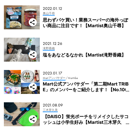
2022.01.12
奥山千尋
思わずパケ買い！業務スーパーの海外っぽ
い商品に注目です！【Martist奥山千尋】
2021.12.26
滝野香織
塩をあなどるなかれ【Martist滝野香織】
2023.01.17
Mart アンバサダー
/ Mart tribe
Mart公式アンバサダー「第二期Mart TRIB
E」のメンバーをご紹介します！【No.106
～110のみなさん】
2021.08.09
三木芽久美
【DAISO】蛍光ポーチをリメイクしたサコ
ッシュは小学生好み【Martist三木芽久
美】