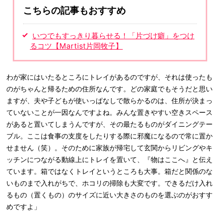
こちらの記事もおすすめ
いつでもすっきり暮らせる！「片づけ癖」をつけ
るコツ【Martist片岡牧子】
わが家にはいたるところにトレイがあるのですが、それは使ったも
のがちゃんと帰るための住所なんです。どの家庭でもそうだと思い
ますが、夫や子どもが使いっぱなしで散らかるのは、住所が決まっ
ていないことが一因なんですよね。みんな置きやすい空きスペース
があると置いてしまうんですが、その最たるものがダイニングテー
ブル。ここは食事の支度をしたりする際に邪魔になるので常に置か
せません（笑）。そのために家族が帰宅して玄関からリビングやキ
ッチンにつながる動線上にトレイを置いて、『物はここへ』と伝え
ています。箱ではなくトレイというところも大事。箱だと関係のな
いものまで入れがちで、ホコリの掃除も大変です。できるだけ入れ
るもの（置くもの）のサイズに近い大きさのものを選ぶのがおすす
めですよ」