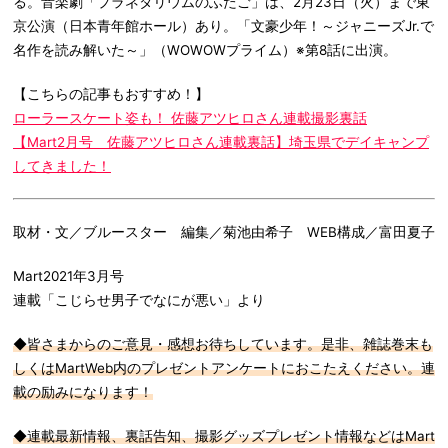
る。音楽劇「プラネタリウムのふたご」は、2月23日（火）まで東
京公演（日本青年館ホール）あり。「文豪少年！～ジャニーズJr.で
名作を読み解いた～」（WOWOWプライム）※第8話に出演。
【こちらの記事もおすすめ！】
ローラースケート姿も！ 佐藤アツヒロさん連載撮影裏話
【Mart2月号 佐藤アツヒロさん連載裏話】埼玉県でデイキャンプ
してきました！
取材・文／ブルースター 編集／菊池由希子 WEB構成／富田夏子
Mart2021年3月号
連載「こじらせ男子でなにが悪い」より
◆皆さまからのご意見・感想お待ちしています。是非、雑誌巻末も
しくはMartWeb内のプレゼントアンケートにおこたえください。連
載の励みになります！
◆連載最新情報、裏話告知、撮影グッズプレゼント情報などはMart