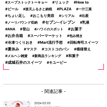
How to
スープストックトーキョー
リュック
PLAZA
ビール
楽天ふるさと納税
一汁三菜
ちょい足し
おこもり美容
シリアル
出産
セブン-イレブン
ノーリバウンド収納
乳液
お菓子
ANA
登山
ハワイのスポット
お弁当箱
スーパーマーケット
包み焼き
Mart流行予想
冷凍つくりおき
回転寿司スイーツ
夏休み
コストコのパン
マステ
模様替え
和菓子
メルヘン雑貨
新商品ランキング
成城石井のスイーツ
キユーピー
- 関連記事 -
2024.02.05
ライフ・ピープル
/ コラム