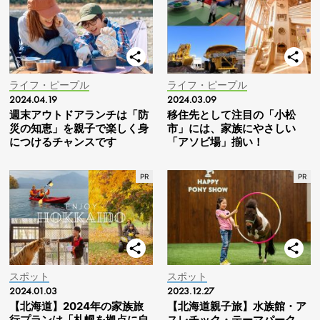
ライフ・ピープル
ライフ・ピープル
2024.04.19
2024.03.09
週末アウトドアランチは「防
移住先として注目の「小松
災の知恵」を親子で楽しく身
市」には、家族にやさしい
につけるチャンスです
「アソビ場」揃い！
スポット
スポット
2024.01.03
2023.12.27
【北海道】2024年の家族旅
【北海道親子旅】水族館・ア
行プランは「札幌を拠点に自
スレチック・テーマパーク…