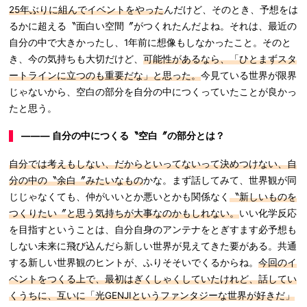
25年ぶりに組んでイベントをやった
んだけど、そのとき、予想をは
るかに超える〝面白い空間〞がつくれたんだよね。それは、最近の
自分の中で大きかったし、1年前に想像もしなかったこと。そのと
き、今の気持ちも大切だけど、
可能性があるなら、「ひとまずスタ
ートラインに立つのも重要だな」と思った。
今見ている世界が限界
じゃないから、空白の部分を自分の中につくっていたことが良かっ
たと思う。
――― 自分の中につくる〝空白〞の部分とは？
自分では考えもしない、だからといってないって決めつけない、自
分の中の〝余白〞みたいなもの
かな。まず話してみて、世界観が同
じじゃなくても、仲がいいとか悪いとかも関係なく
〝新しいものを
つくりたい〞と思う気持ちが大事なのかもしれない。
いい化学反応
を目指すということは、自分自身のアンテナをとぎすます必予想も
しない未来に飛び込んだら新しい世界が見えてきた要がある。共通
する新しい世界観のヒントが、ふりそそいでくるからね。
今回のイ
ベントをつくる上で、最初はぎくしゃくしていたけれど、話してい
くうちに、互いに「光GENJIというファンタジーな世界が好きだ」