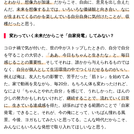
とわかり、想像力が加速。
だからこそ、自由に、意見を出し合えた
んだ。
未来を想像する上では、いろいろな価値観と向き合い、なに
が生まれてくるのかを楽しんでいる自分自身に気付けたことが、収
穫だった
と思う。
変わっていく未来だからこそ「自家発電」してみない？
コロナ禍で気が付いた、世の中がストップしたときの、自分で自分
を守ることの大切さ。
「ああ、今日もちゃんと生きたな」と、毎日
感じることの重要性。
そしてそれは、誰かから与えられるものでは
なく、
自分が個人として生活環境の中でつくりだせるものがいい。
例えば俺は、友人たちの影響で、苦手だった「筋トレ」を始めてみ
た。家で動画を見ながら、毎20分。もちろん体も変わったけれど、
なにより「ちゃんとやれた自分」を感じて、うれしかった。ほんの
少しの努力かもしれないけれど、
継続することで、流れていく日常
に、生きている達成感
を得た。頑張ればできる範囲のことで「自家
発電」できること。それが、今の俺にとって、いちばん憧れる風
景。今後、ヨガもしてみたいと思ってる。こんな時代だからこそ、
みんなにもいろんな発想で取り入れてほしいなと思う。