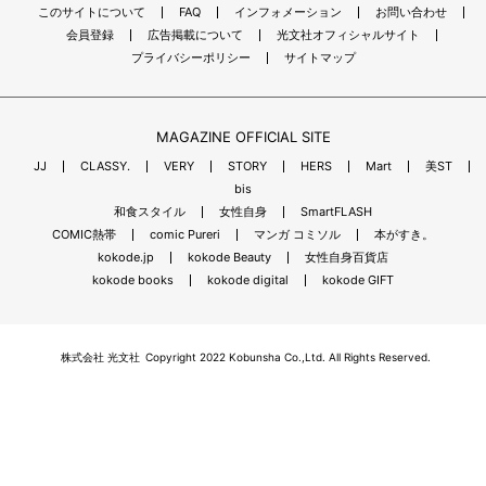
このサイトについて
FAQ
インフォメーション
お問い合わせ
会員登録
広告掲載について
光文社オフィシャルサイト
プライバシーポリシー
サイトマップ
MAGAZINE OFFICIAL SITE
JJ
CLASSY.
VERY
STORY
HERS
Mart
美ST
bis
和食スタイル
女性自身
SmartFLASH
COMIC熱帯
comic Pureri
マンガ コミソル
本がすき。
kokode.jp
kokode Beauty
女性自身百貨店
kokode books
kokode digital
kokode GIFT
株式会社 光文社
Copyright 2022 Kobunsha Co.,Ltd. All Rights Reserved.