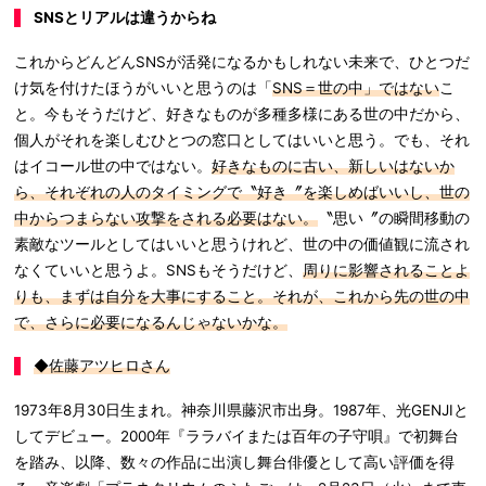
SNSとリアルは違うからね
これからどんどんSNSが活発になるかもしれない未来で、ひとつだ
け気を付けたほうがいいと思うのは「
SNS＝世の中」ではない
こ
と。今もそうだけど、好きなものが多種多様にある世の中だから、
個人がそれを楽しむひとつの窓口としてはいいと思う。でも、それ
はイコール世の中ではない。
好きなものに古い、新しいはないか
ら、それぞれの人のタイミングで〝好き〞を楽しめばいいし、世の
中からつまらない攻撃をされる必要はない。
〝思い〞の瞬間移動の
素敵なツールとしてはいいと思うけれど、世の中の価値観に流され
なくていいと思うよ。SNSもそうだけど、
周りに影響されることよ
りも、まずは自分を大事にすること。それが、これから先の世の中
で、さらに必要になるんじゃないかな。
◆佐藤アツヒロさん
1973年8月30日生まれ。神奈川県藤沢市出身。1987年、光GENJIと
してデビュー。2000年『ララバイまたは百年の子守唄』で初舞台
を踏み、以降、数々の作品に出演し舞台俳優として高い評価を得