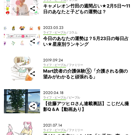
キャメレオン竹田の週間占い★2月5日〜11
日のあなたと子どもの運勢は？
2023.05.23
ライフ・ピープル
/ コラム
今日のあなたの運勢は？5月23日の毎日占
い★星座別ランキング
2019.09.24
ライフ・ピープル
/ ファミリー
Mart読者の介護体験⑤「介護される側の
望みがわかると頑張れる」
2020.04.18
ライフ・ピープル
/ ピープル
【佐藤アツヒロさん連載裏話】こじだん撮
影Q＆A【動画あり】
2021.07.14
ライフ・ピープル
/ ファミリー