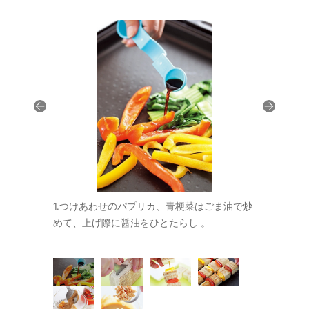
ツを 1 のソ
1.つけあわせのパプリカ、青梗菜はごま油で炒
2.よ く 水 
めて、上げ際に醤油をひとたらし 。
に カ ッ ト 
。