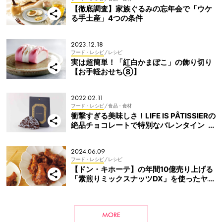
【徹底調査】家族ぐるみの忘年会で「ウケ
る手土産」4つの条件
2023.12.18
フード・レシピ
/ レシピ
実は超簡単！「紅白かまぼこ」の飾り切り
【お手軽おせち⑧】
2022.02.11
フード・レシピ
/ 食品・食材
衝撃すぎる美味しさ！LIFE IS PÂTISSIERの
絶品チョコレートで特別なバレンタイン
に！
2024.06.09
フード・レシピ
/ レシピ
【ドン・キホーテ】の年間10億売り上げる
「素煎りミックスナッツDX」を使ったヤバ
うまレシピ
MORE