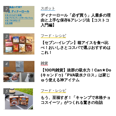
スポット
ディナーロール「必ず買う」人最多の理
由と上手な保存&アレンジ法【コストコ
入門編】
フード・レシピ
【セブン-イレブン】箱アイスを食べ比
べ！おいしさとコスパで選ぶおすすめは
これ！
雑貨
【100均雑貨】抜群の吸水力！Can★Do
(キャンドゥ)「PVA吸水クロス」は家じ
ゅう使える神アイテム
フード・レシピ
もう、至福すぎ！「キャンプで本格チョ
コスイーツ」がつくれる驚きの缶詰