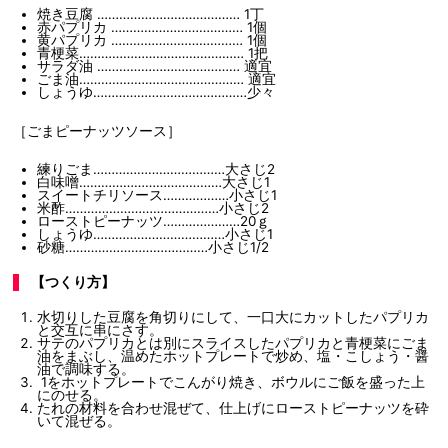
焼き豆腐 ………………………………… 1丁
赤パプリカ ……………………………… 1個
黄パプリカ ……………………………… 1個
青梗菜……………………………………… 1把
サラダ油 ………………………………… 適宜
ごま油……………………………………… 適宜
しょうゆ……………………………………少々
［ごまピーナッツソース］
練りごま………………………………大さじ2
白味噌…………………………………大さじ1
スイートチリソース………………小さじ1
米酢……………………………………小さじ2
ローストピーナッツ…………………20ｇ
しょうゆ………………………………小さじ1
砂糖…………………………………小さじ1/2
【つくり方】
水切りした豆腐を角切りにして、一口大にカットしたパプリカ
と交互に串にさす。
サテのパプリカとは別にスライスしたパプリカと青梗菜にごま
油をまぶし、温めたホットプレートで炒め、塩・こしょう・醤
油で調味する。
1をホットプレートでこんがり焼き、ボウルにご飯を盛った上
にのせる。
たれの材料を合わせ混ぜて、仕上げにローストピーナッツを砕
いて混ぜる。