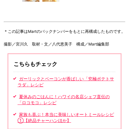
＊この記事はMartのバックナンバーをもとに再構成したものです。
撮影／宮川久 取材・文／八代恵美子 構成／Mart編集部
こちらもチェック
ガーリックとベーコンが香ばしい「究極ポテトサ
ラダ」レシピ
夏休みのごはんに！ハワイの名店シェフ直伝の
「ロコモコ」レシピ
家族も喜ぶ！本当に美味しいオートミールレシピ
①【絶品チャーハンほか】