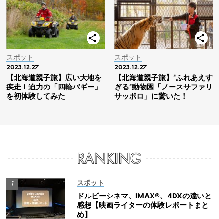
スポット
スポット
2023.12.27
2023.12.27
【北海道親子旅】広い大地を
【北海道親子旅】“ふれあえす
疾走！迫力の「四輪バギー」
ぎる”動物園「ノースサファリ
を初体験してみた
サッポロ」に驚いた！
スポット
ドルビーシネマ、IMAX®、4DXの違いと
感想【映画ライターの体験レポートまと
め】