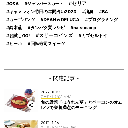
セリア
Q&A
ジャンパースカート
キャメレオン竹田の年間占い2023
消臭
BA
DEAN＆DELUCA
カーゴパンツ
プログラミング
鈴木薫
タンパク質レシピ
natsucamp
スリーコインズ
お試しGO!
カプセルトイ
ビール
回転寿司スイーツ
- 関連記事 -
2022.01.10
フード・レシピ
/ レシピ
旬の野菜「ほうれん草」とベーコンのオム
レツで栄養満点のモーニング
2019.11.26
フード・レシピ
/ 食品・食材