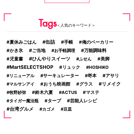
Tags
＜人気のキーワード＞
夏休みごはん
缶詰
手帳
俺のベーカリー
ご当地
万能調味料
かき氷
お手軽調理
ひんやりスイーツ
児童書
ふせん
美脚
MartSELECTSHOP
リュック
HOSHIKO
アサリ
リニューアル
サーキュレーター
嵜本
リメイク
マルサンアイ
おうち映画館
グラス
牧野紗弥
鈴木六夏
ACTUS
マステ
タイガー魔法瓶
タープ
芸能人レシピ
台湾グルメ
カゴメ
豆皿