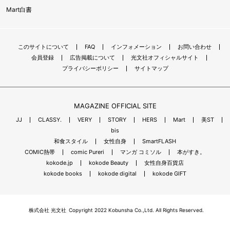
Mart白書
このサイトについて
FAQ
インフォメーション
お問い合わせ
会員登録
広告掲載について
光文社オフィシャルサイト
プライバシーポリシー
サイトマップ
MAGAZINE OFFICIAL SITE
JJ
CLASSY.
VERY
STORY
HERS
Mart
美ST
bis
和食スタイル
女性自身
SmartFLASH
COMIC熱帯
comic Pureri
マンガ コミソル
本がすき。
kokode.jp
kokode Beauty
女性自身百貨店
kokode books
kokode digital
kokode GIFT
株式会社 光文社
Copyright 2022 Kobunsha Co.,Ltd. All Rights Reserved.