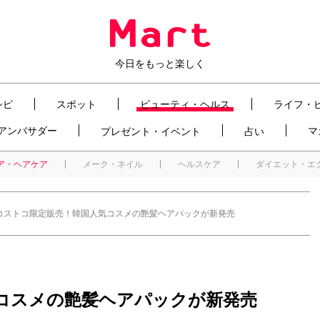
今日をもっと楽しく
シピ
スポット
ビューティ・ヘルス
ライフ・
t アンバサダー
マ
プレゼント・イベント
占い
ア・ヘアケア
メーク・ネイル
ヘルスケア
ダイエット・エ
コストコ限定販売！韓国人気コスメの艶髪ヘアパックが新発売
コスメの艶髪ヘアパックが新発売