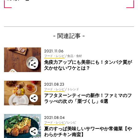
- 関連記事 -
2021.11.06
フード・レシピ
/ 食品・食材
免疫力アップにも美容にも！タンパク質が
欠かせないワケとは？
2021.08.23
フード・レシピ
/ トレンド
アフタヌーンティーの新作！ファミマのフ
ラッぺの次 の「栗づくし」6選
2021.08.04
フード・レシピ
/ レシピ
夏のすっぱ美味しいサワーやか常備菜【や
わらかチキン南蛮】