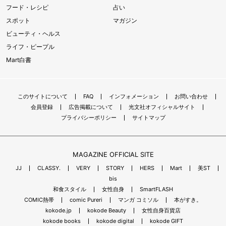
フード・レシピ
占い
スポット
マガジン
ビューティ・ヘルス
ライフ・ピープル
Mart白書
このサイトについて
FAQ
インフォメーション
お問い合わせ
会員登録
広告掲載について
光文社オフィシャルサイト
プライバシーポリシー
サイトマップ
MAGAZINE OFFICIAL SITE
JJ
CLASSY.
VERY
STORY
HERS
Mart
美ST
bis
和食スタイル
女性自身
SmartFLASH
COMIC熱帯
comic Pureri
マンガ コミソル
本がすき。
kokode.jp
kokode Beauty
女性自身百貨店
kokode books
kokode digital
kokode GIFT