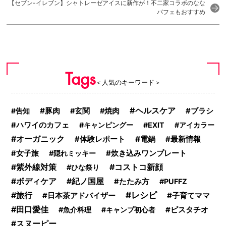
【セブン-イレブン】シャトレーゼアイスに新作が！不二家コラボのなな
パフェもおすすめ
Tags
＜人気のキーワード＞
ヘルスケア
豚肉
告知
玄関
焼肉
ブラシ
ハワイのカフェ
キャンピングー
EXIT
アイカラー
オーガニック
電鍋
体験レポート
最新情報
女子旅
隠れミッキー
炊き込みワンプレート
コストコ新顔
紫外線対策
ひな祭り
ボディケア
紀ノ国屋
たたみ方
PUFFZ
レシピ
旅行
子育てママ
日本茶アドバイザー
田口愛佳
魚介料理
キャンプ初心者
ピスタチオ
スヌーピー