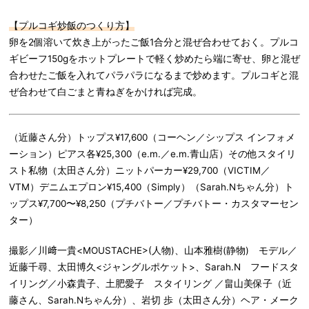
【プルコギ炒飯のつくり方】
卵を2個溶いて炊き上がったご飯1合分と混ぜ合わせておく。プルコ
ギビーフ150gをホットプレートで軽く炒めたら端に寄せ、卵と混ぜ
合わせたご飯を入れてパラパラになるまで炒めます。プルコギと混
ぜ合わせて白ごまと青ねぎをかければ完成。
（近藤さん分）トップス¥17,600（コーヘン／シップス インフォメ
ーション）ピアス各¥25,300（e.m.／e.m.青山店）その他スタイリ
スト私物（太田さん分）ニットパーカー¥29,700（VICTIM／
VTM）デニムエプロン¥15,400（Simply）（Sarah.Nちゃん分）ト
ップス¥7,700〜¥8,250（プチバトー／プチバトー・カスタマーセン
ター）
撮影／川﨑一貴<MOUSTACHE>(人物)、山本雅樹(静物) モデル／
近藤千尋、太田博久<ジャングルポケット>、Sarah.N フードスタ
イリング／小森貴子、土肥愛子 スタイリング ／畠山美保子（近
藤さん、Sarah.Nちゃん分）、岩切 歩（太田さん分）ヘア・メーク