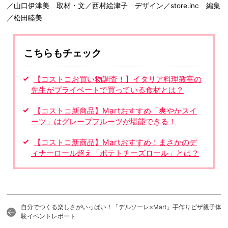
／山口伊津美 取材・文／西村絵津子 デザイン／store.inc 編集
／松田睦美
こちらもチェック
【コストコお買い物調査！】イタリア料理教室の
先生がプライベートで買っている食材とは？
【コストコ新商品】Martおすすめ「爽やかスイ
ーツ」はグレープフルーツが堪能できる！
【コストコ新商品】Martおすすめ！まさかのデ
ィナーロール超え「ポテトチーズロール」とは？
自分でつくる楽しさがいっぱい！「デルソーレ×Mart」手作りピザ親子体
験イベントレポート