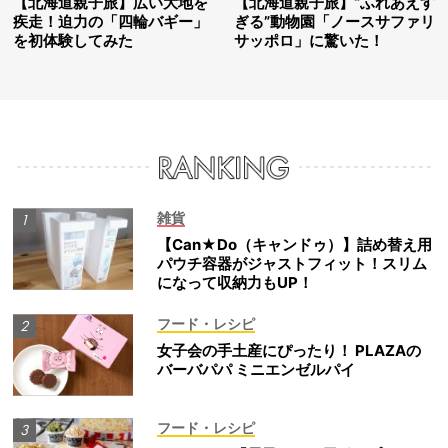
【北海道親子旅】広い大地を
【北海道親子旅】“ふれあえす
疾走！迫力の「四輪バギー」
ぎる”動物園「ノースサファリ
を初体験してみた
サッポロ」に驚いた！
雑貨
【Can★Do（キャンドゥ）】詰め替え用
パウチ容器がジャストフィット！スリム
になって収納力もUP！
フード・レシピ
女子会の手土産にぴったり！ PLAZAの
バーバパパ ミニエンゼルパイ
フード・レシピ