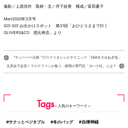
撮影／上原浩作 取材・文／丹下紋香 構成／富田夏子
Mart2020年3月号
GO! GO! お出かけスポット 第31回「おひとりさまで行く
OLIVIERS&CO 恵比寿店」より
〝チューバー主婦〞のラクうまレシピテクニック「S&Bきざみねぎ塩」
文具女子必見！マステファンが集う、静岡の専門店「ヨハク社」とは？
Tags
＜人気のキーワード＞
サクッとベジタブル
冬のバッグ
自律神経