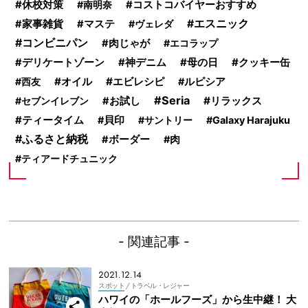
休校対策
コストコバイヤーおすすめ
南明奈
エスニック
家事雑貨
マステ
ヴェレダ
コンビニパン
肉じゃが
エコラップ
母の日
クッキー缶
デリケートゾーン
神デニム
オイル
エビレシピ
西友
ルピシア
Seria
リラックス
セブンイレブン
お試し
ティータイム
貝印
サントリー
Galaxy Harajuku
ふるさと納税
ボーダー
肉
ティアードチュニック
- 関連記事 -
2021.12.14
スポット
/ トラベル・レジャー
ハワイの「ホールフーズ」から生中継！ 大