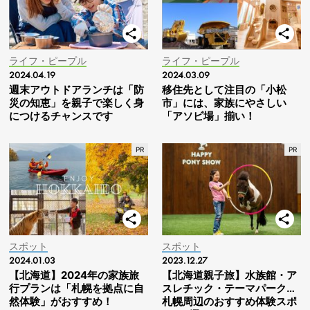
ライフ・ピープル
ライフ・ピープル
2024.04.19
2024.03.09
週末アウトドアランチは「防
移住先として注目の「小松
災の知恵」を親子で楽しく身
市」には、家族にやさしい
につけるチャンスです
「アソビ場」揃い！
スポット
スポット
2024.01.03
2023.12.27
【北海道】2024年の家族旅
【北海道親子旅】水族館・ア
行プランは「札幌を拠点に自
スレチック・テーマパーク…
然体験」がおすすめ！
札幌周辺のおすすめ体験スポ