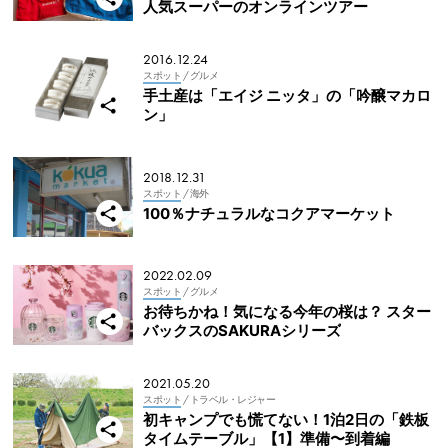
人気スーパーのオンラインツアー
2016.12.24
スポット
/ グルメ
手土産は「エイジ ニッタ」の「吟醸マカロ
ン」
2018.12.31
スポット
/ 海外
100％ナチュラルなコクアマーケット
2022.02.09
スポット
/ グルメ
お待ちかね！気になる今年の桜は？ スター
バックスのSAKURAシリーズ
2021.05.20
スポット
/ トラベル・レジャー
初キャンプでも慌てない！1泊2日の「鉄板
タイムテーブル」【1】準備〜到着編