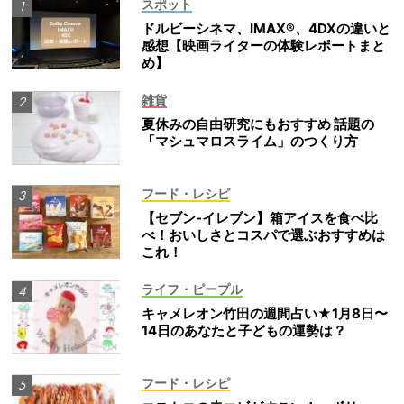
スポット
ドルビーシネマ、IMAX®、4DXの違いと
感想【映画ライターの体験レポートまと
め】
雑貨
夏休みの自由研究にもおすすめ 話題の
「マシュマロスライム」のつくり方
フード・レシピ
【セブン-イレブン】箱アイスを食べ比
べ！おいしさとコスパで選ぶおすすめは
これ！
ライフ・ピープル
キャメレオン竹田の週間占い★1月8日〜
14日のあなたと子どもの運勢は？
フード・レシピ