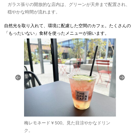
ガラス張りの開放的な店内は、グリーンが天井まで配置され、
穏やかな時間が流れます。
自然光を取り入れて、環境に配慮した空間のカフェ。たくさんの
「もったいない」食材を使ったメニューが揃います。
ーソースとオ
梅レモネード￥500。見た目涼やかなドリン
見た目イン
出するわさび
ク。
モネードは
ハンバーグに
ッチしてい