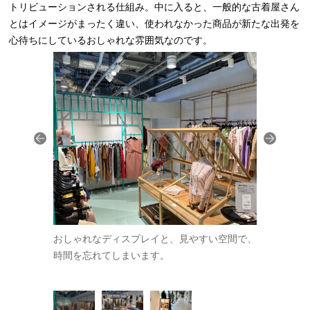
トリビューションされる仕組み。中に入ると、一般的な古着屋さん
とはイメージがまったく違い、使われなかった商品が新たな出発を
心待ちにしているおしゃれな雰囲気なのです。
見ながら進む
おしゃれなディスプレイと、見やすい空間で、
ここには、
い物途中に寄
時間を忘れてしまいます。
のお気に入