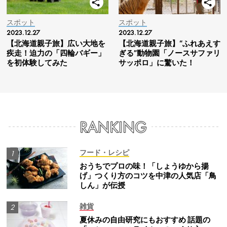
スポット
スポット
2023.12.27
2023.12.27
【北海道親子旅】広い大地を
【北海道親子旅】“ふれあえす
疾走！迫力の「四輪バギー」
ぎる”動物園「ノースサファリ
を初体験してみた
サッポロ」に驚いた！
フード・レシピ
おうちでプロの味！「しょうゆから揚
げ」つくり方のコツを中津の人気店「鳥
しん」が伝授
雑貨
夏休みの自由研究にもおすすめ 話題の