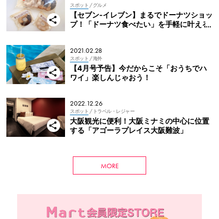
スポット
/ グルメ
【セブン-イレブン】まるでドーナツショッ
プ！「ドーナツ食べたい」を手軽に叶える
新商品
2021.02.28
スポット
/ 海外
【4月号予告】今だからこそ「おうちでハ
ワイ」楽しんじゃおう！
2022.12.26
スポット
/ トラベル・レジャー
大阪観光に便利！大阪ミナミの中心に位置
する「アゴーラプレイス大阪難波」
MORE