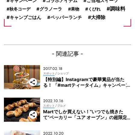
キャンペーン
コラボアイテム
ご当地スイーツ
調味料
秋冬コーデ
グラノーラ
果物
くびれ
キャンプごはん
大掃除
ペッパーランチ
- 関連記事 -
2017.02.18
スポット
/ ショップ
【特別編】Instagramで豪華賞品が当た
る！ 「#martティータイム」キャンペーン
2022.10.16
スポット
/ グルメ
Martでしか買えない！“いつでも焼きた
て”ベーカリー「ユア オーブン」の超限定
エピ
2022.10.20