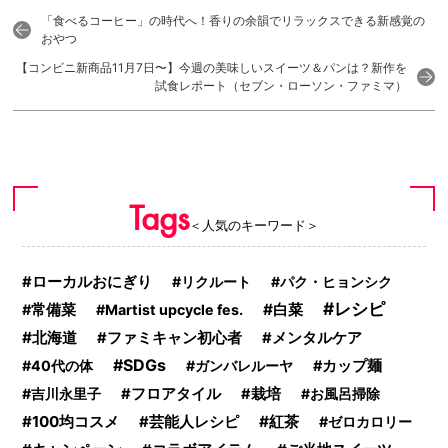
「食べるコーヒー」の時代へ！香りの余韻でリラックスできる新感覚の
おやつ
【コンビニ新商品11月7日〜】今週の美味しいスイーツ＆パンは？新作を
試食レポート（セブン・ローソン・ファミマ）
Tags
＜人気のキーワード＞
ローカルおにぎり
リクルート
パク・ヒョンシク
レシピ
白菜
常備菜
Martist upcycle fes.
北海道
ファミキャン初心者
メンタルケア
SDGs
40代の体
ガンバレルーヤ
カップ麺
吉川永里子
フロアタイル
栽培
お風呂掃除
100均コスメ
紅茶
芸能人レシピ
ゼロカロリー