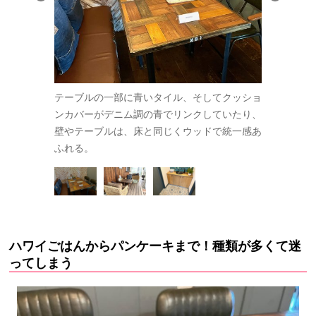
が☆ここも、
テーブルの一部に青いタイル、そしてクッショ
テラスにも
していて、と
ンカバーがデニム調の青でリンクしていたり、
能。家族み
なります
壁やテーブルは、床と同じくウッドで統一感あ
パンケーキ
ふれる。
ハワイごはんからパンケーキまで！種類が多くて迷
ってしまう