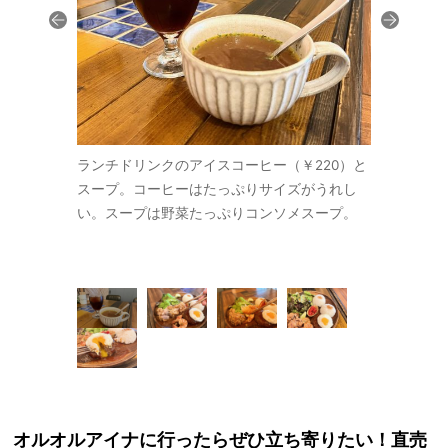
りますよね、
ランチドリンクのアイスコーヒー（￥220）と
モチコチキ
ソースは、ラ
スープ。コーヒーはたっぷりサイズがうれし
はホロッと
ます！
い。スープは野菜たっぷりコンソメスープ。
オルオルアイナに行ったらぜひ立ち寄りたい！直売