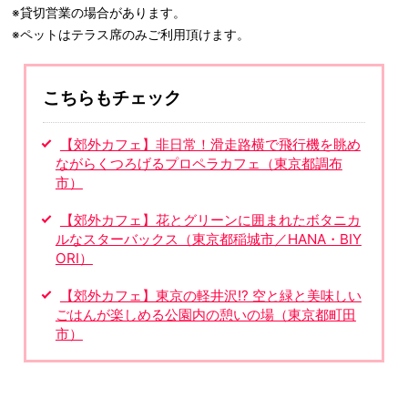
※貸切営業の場合があります。
※ペットはテラス席のみご利用頂けます。
こちらもチェック
【郊外カフェ】非日常！滑走路横で飛行機を眺め
ながらくつろげるプロペラカフェ（東京都調布
市）
【郊外カフェ】花とグリーンに囲まれたボタニカ
ルなスターバックス（東京都稲城市／HANA・BIY
ORI）
【郊外カフェ】東京の軽井沢!? 空と緑と美味しい
ごはんが楽しめる公園内の憩いの場（東京都町田
市）