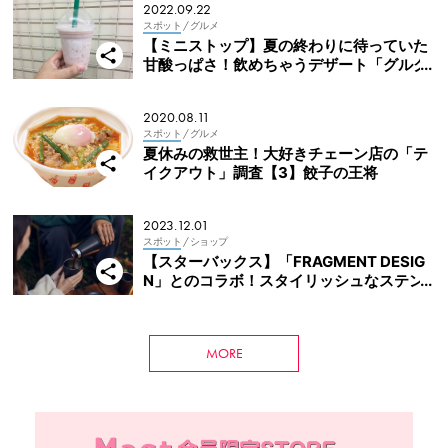
2022.09.22
スポット
/ グルメ
【ミニストップ】夏の終わりに待っていた
甘酸っぱさ！飲めちゃうデザート「グルク
ル」の新作は「いちごミルク」
2020.08.11
スポット
/ グルメ
夏休みの救世主！大好きチェーン店の「テ
イクアウト」調査【3】餃子の王将
2023.12.01
スポット
/ ショップ
【スターバックス】「FRAGMENT DESIG
N」とのコラボ！スタイリッシュなステン
レスボトル登場
MORE