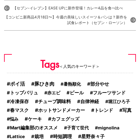
【セブン-イレブン】EASE UPに新作登場！カレー4品を食べ比べ
【コンビニ新商品4月18日〜】今週の美味しいスイーツ＆パンは？新作を
試食レポート（セブン・ローソン）
Tags
＜人気のキーワード＞
ポイ活
豚ひき肉
部分やせ
暑熱順化
トップバリュ
赤エビ
ビール
フルーツサンド
チューブ調味料
冷凍保存
自律神経
堀江ひろ子
ホットサンドメーカー
春マスク
トレンド
写真
ケーキ
カフェグッズ
悩み
Mart編集部のオススメ
子育て世代
mignolina
時短調理
星野奈々子
Lattice
栽培