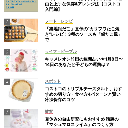
由と上手な保存&アレンジ法【コストコ
入門編】
フード・レシピ
「築地銀だこ」直伝の”カリフワたこ焼
き”レシピ！3種のソースも「銀だこ風」
で
ライフ・ピープル
キャメレオン竹田の週間占い★1月8日〜
14日のあなたと子どもの運勢は？
スポット
コストコのトリプルチーズタルト、おす
すめの切り方・食べ方4パターンと賢い
冷凍保存のコツ
雑貨
夏休みの自由研究にもおすすめ 話題の
「マシュマロスライム」のつくり方