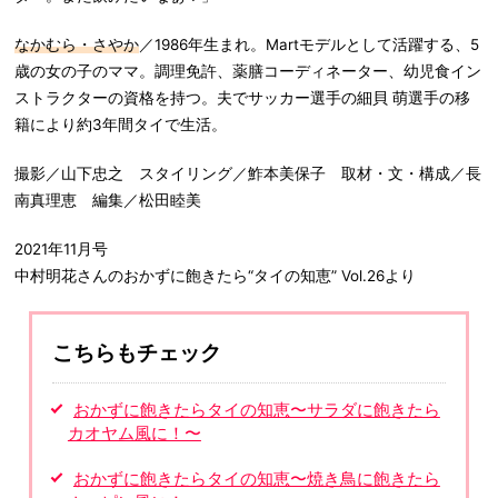
なかむら・さやか
／1986年生まれ。Martモデルとして活躍する、5
歳の女の子のママ。調理免許、薬膳コーディネーター、幼児食イン
ストラクターの資格を持つ。夫でサッカー選手の細貝 萌選手の移
籍により約3年間タイで生活。
撮影／山下忠之 スタイリング／鮓本美保子 取材・文・構成／長
南真理恵 編集／松田睦美
2021年11月号
中村明花さんのおかずに飽きたら“タイの知恵” Vol.26より
こちらもチェック
おかずに飽きたらタイの知恵〜サラダに飽きたら
カオヤム風に！〜
おかずに飽きたらタイの知恵〜焼き鳥に飽きたら