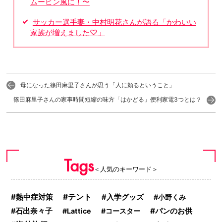
ムーピン風に！〜
サッカー選手妻・中村明花さんが語る「かわいい
家族が増えました♡」
母になった篠田麻里子さんが思う「人に頼るということ」
篠田麻里子さんの家事時間短縮の味方「はかどる」便利家電3つとは？
Tags
＜人気のキーワード＞
熱中症対策
テント
入学グッズ
小野くみ
パンのお供
石出奈々子
Lattice
コースター