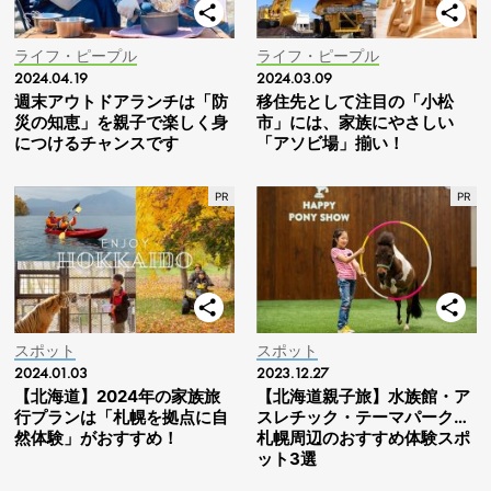
ライフ・ピープル
ライフ・ピープル
2024.04.19
2024.03.09
週末アウトドアランチは「防
移住先として注目の「小松
災の知恵」を親子で楽しく身
市」には、家族にやさしい
につけるチャンスです
「アソビ場」揃い！
スポット
スポット
2024.01.03
2023.12.27
【北海道】2024年の家族旅
【北海道親子旅】水族館・ア
行プランは「札幌を拠点に自
スレチック・テーマパーク…
然体験」がおすすめ！
札幌周辺のおすすめ体験スポ
ット3選