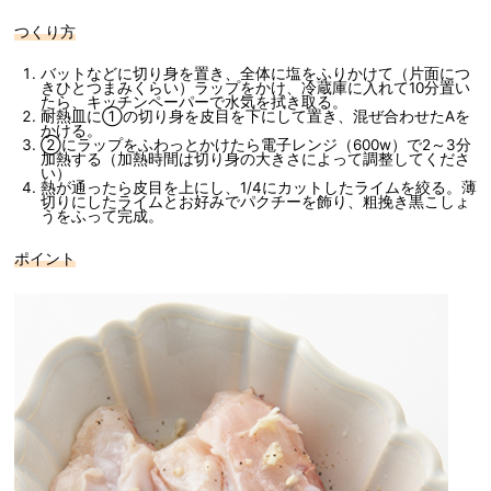
つくり方
バットなどに切り身を置き、全体に塩をふりかけて（片面につ
きひとつまみくらい）ラップをかけ、冷蔵庫に入れて10分置い
たら、キッチンペーパーで水気を拭き取る。
耐熱皿に①の切り身を皮目を下にして置き、混ぜ合わせたAを
かける。
②にラップをふわっとかけたら電子レンジ（600w）で2～3分
加熱する（加熱時間は切り身の大きさによって調整してくださ
い）
熱が通ったら皮目を上にし、1/4にカットしたライムを絞る。薄
切りにしたライムとお好みでパクチーを飾り、粗挽き黒こしょ
うをふって完成。
ポイント