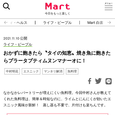
今日をもっと楽しく
ューティ・ヘルス
ライフ・ピープル
Mart 白書
2021.11.10 公開
ライフ・ピープル
おかずに飽きたら〝タイの知恵〟焼き魚に飽きた
らプラータプティムヌンマナーオに！
中村明花
エスニック
マンネリ解消
魚料理
なかなかレパートリーが増えにくい魚料理。今回中村さんが教えて
くれた魚料理は、簡単＆時短なのに、ライムとにんにくが効いたエ
スニック風味が新鮮！ 蒸し器も不要で、片付けも楽ちんです。