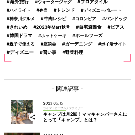
海外旅行
ウォータージャグ
フロアタイル
ハイライト
弁当
トレンド
ディズニーパレート
神奈川グルメ
牛肉レシピ
コロンビア
バンドック
きれいめ
2023年Mart秋号
自宅避難食
ピアス
韓国ドラマ
ホットケーキ
ホールフーズ
ガーデニング
親子で使える
座談会
ポイ活サイト
ディズニー
習い事
野菜料理
- 関連記事 -
2023.06.15
ライフ・ピープル
/ ファミリー
キャンプは月2回！ママキャンパーさんに
とって「キャンプ」とは？