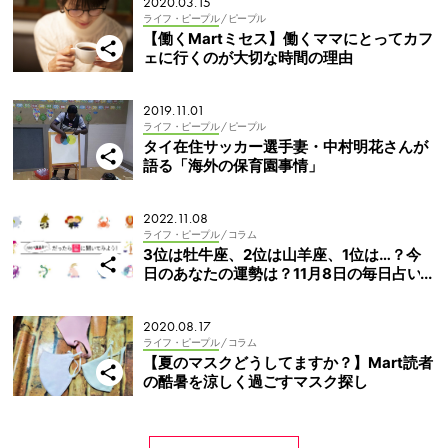
2020.03.15
ライフ・ピープル
/ ピープル
【働くMartミセス】働くママにとってカフ
ェに行くのが大切な時間の理由
2019.11.01
ライフ・ピープル
/ ピープル
タイ在住サッカー選手妻・中村明花さんが
語る「海外の保育園事情」
2022.11.08
ライフ・ピープル
/ コラム
3位は牡牛座、2位は山羊座、1位は…？今
日のあなたの運勢は？11月8日の毎日占い
★星座別ランキング
2020.08.17
ライフ・ピープル
/ コラム
【夏のマスクどうしてますか？】Mart読者
の酷暑を涼しく過ごすマスク探し