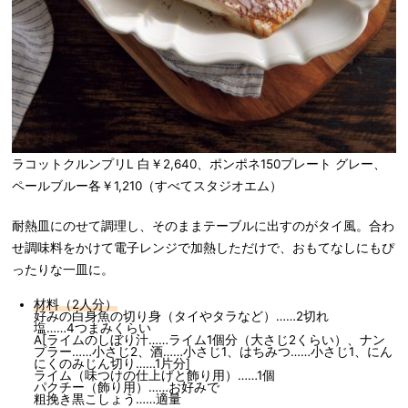
ラコットクルンプリL 白￥2,640、ポンポネ150プレート グレー、
ペールブルー各￥1,210（すべてスタジオエム）
耐熱皿にのせて調理し、そのままテーブルに出すのがタイ風。合わ
せ調味料をかけて電子レンジで加熱しただけで、おもてなしにもぴ
ったりな一皿に。
材料（2人分）
好みの白身魚の切り身（タイやタラなど）……2切れ
塩……4つまみくらい
A[ライムのしぼり汁……ライム1個分（大さじ2くらい）、ナン
プラー……小さじ2、酒……小さじ1、はちみつ……小さじ1、にん
にくのみじん切り……1片分]
ライム（味つけの仕上げと飾り用）……1個
パクチー（飾り用）……お好みで
粗挽き黒こしょう……適量