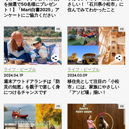
を抽選で50名様にプレゼン
さしい！「石川県小松市」に
ト！】「Mart白書2025」ア
住んでみてわかったこと
ンケートにご協力ください
ライフ・ピープル
ライフ・ピープル
2024.04.19
2024.03.09
週末アウトドアランチは「防
移住先として注目の「小松
災の知恵」を親子で楽しく身
市」には、家族にやさしい
につけるチャンスです
「アソビ場」揃い！