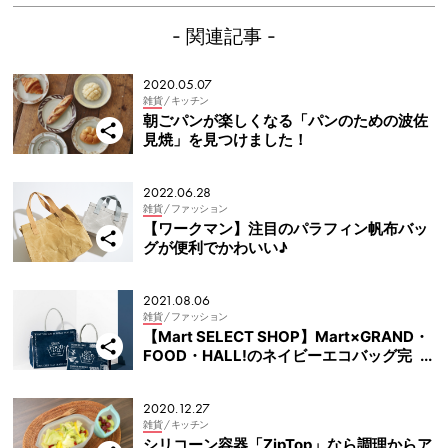
- 関連記事 -
2020.05.07
雑貨
/ キッチン
朝ごパンが楽しくなる「パンのための波佐
見焼」を見つけました！
2022.06.28
雑貨
/ ファッション
【ワークマン】注目のパラフィン帆布バッ
グが便利でかわいい♪
2021.08.06
雑貨
/ ファッション
【Mart SELECT SHOP】Mart×GRAND・
FOOD・HALL!のネイビーエコバッグ完
成！
2020.12.27
雑貨
/ キッチン
シリコーン容器「ZipTop」なら調理からア