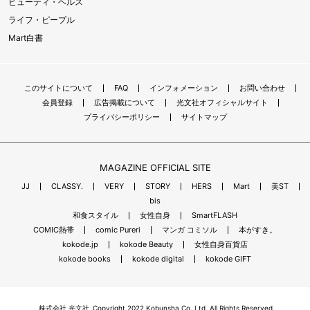
ビューティ・ヘルス
ライフ・ピープル
Mart白書
このサイトについて
FAQ
インフォメーション
お問い合わせ
会員登録
広告掲載について
光文社オフィシャルサイト
プライバシーポリシー
サイトマップ
MAGAZINE OFFICIAL SITE
JJ
CLASSY.
VERY
STORY
HERS
Mart
美ST
bis
和食スタイル
女性自身
SmartFLASH
COMIC熱帯
comic Pureri
マンガ コミソル
本がすき。
kokode.jp
kokode Beauty
女性自身百貨店
kokode books
kokode digital
kokode GIFT
株式会社 光文社
Copyright 2022 Kobunsha Co.,Ltd. All Rights Reserved.