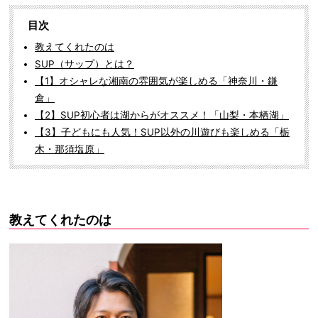
目次
教えてくれたのは
SUP（サップ）とは？
【1】オシャレな湘南の雰囲気が楽しめる「神奈川・鎌
倉」
【2】SUP初心者は湖からがオススメ！「山梨・本栖湖」
【3】子どもにも人気！SUP以外の川遊びも楽しめる「栃
木・那須塩原」
教えてくれたのは