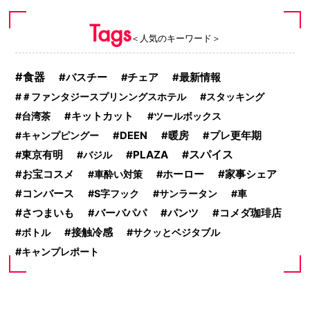
Tags
＜人気のキーワード＞
食器
バスチー
チェア
最新情報
＃ファンタジースプリンングスホテル
スタッキング
台湾茶
キットカット
ツールボックス
キャンプピングー
DEEN
暖房
プレ更年期
PLAZA
スパイス
東京有明
バジル
家事シェア
お宝コスメ
車酔い対策
ホーロー
コンバース
S字フック
サンラータン
車
さつまいも
パンツ
バーバパパ
コメダ珈琲店
ボトル
接触冷感
サクッとベジタブル
キャンプレポート