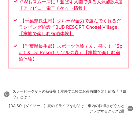
GWもスムーズに！並ばず入園できる人気施設4選
【アソビュー電子チケット情報】
【千葉県長生村】クルーが全力で遊んでくれるグ
ランピング施設『BUB RESORT Chosei Village』
【家族で楽しむ宿泊体験】
【千葉県長生郡】スポーツ体験てんこ盛り！『Sp
ort ＆ Do Resort リソルの森』【家族で楽しむ宿
泊体験】
スノーピークからの新提案！屋外で気軽にお茶時間を楽しめる「サヨ
ウ」とは？
【DAISO（ダイソー）】夏のドライブをお助け！車内の快適さがぐんと
アップするグッズ2選