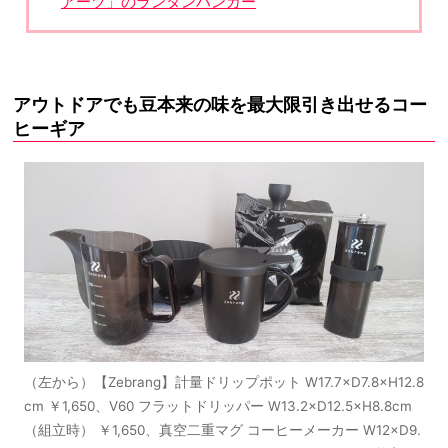
アーツ」のランタンハンガー
アウトドアでも豆本来の味を最大限引き出せるコー
ヒーギア
（左から）【Zebrang】計量ドリップポット W17.7×D7.8×H12.8
cm ￥1,650、V60 フラットドリッパー W13.2×D12.5×H8.8cm
（組立時） ￥1,650、真空二重マグ コーヒーメーカー W12×D9.