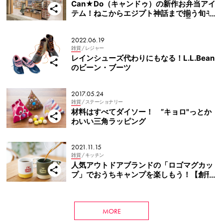
Can★Do（キャンドゥ）の新作お弁当アイ
テム！ねこからエジプト神話まで揃う旬モ
チーフに注目！【丸の内オアゾ店⑥】
2022.06.19
雑貨
/ レジャー
レインシューズ代わりにもなる！L.L.Bean
のビーン・ブーツ
2017.05.24
雑貨
/ ステーショナリー
材料はすべてダイソー！ ”キョロ"っとか
わいい三角ラッピング
2021.11.15
雑貨
/ キッチン
人気アウトドアブランドの「ロゴマグカッ
プ」でおうちキャンプを楽しもう！【創刊1
7周年記念プレゼント実施中】
MORE