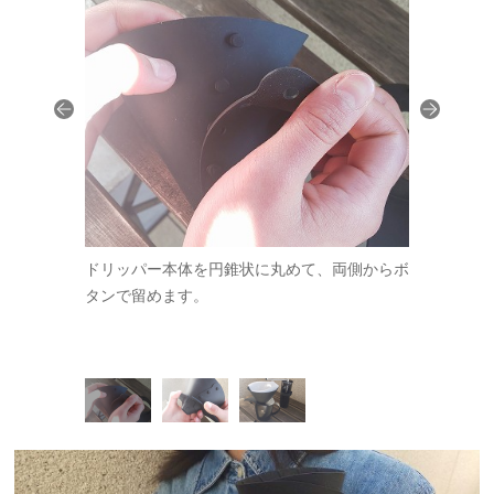
にセットすれ
ドリッパー本体を円錐状に丸めて、両側からボ
ドリッパー
ました。1～
タンで留めます。
から二番目
ろなシーンで
る仕組みで