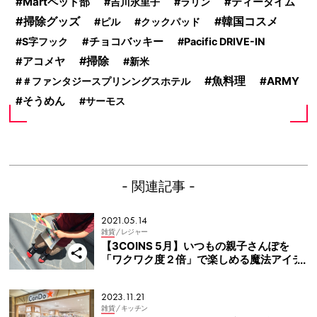
Martペット部
ティータイム
吉川永里子
ラリン
掃除グッズ
韓国コスメ
ピル
クックパッド
S字フック
チョコバッキー
Pacific DRIVE-IN
掃除
アコメヤ
新米
魚料理
ARMY
＃ファンタジースプリンングスホテル
そうめん
サーモス
- 関連記事 -
2021.05.14
雑貨
/ レジャー
【3COINS 5月】いつもの親子さんぽを
「ワクワク度２倍」で楽しめる魔法アイテ
ム
2023.11.21
雑貨
/ キッチン