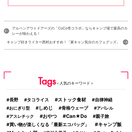
アルペンアウトドアーズの「CoCo壱コラボ」ならキャンプ場で最高のカ
レーが味わえる！
キャンプ好きライター西村おすすめ！「家キャン気分のカフェグッズ」
Tags
＜人気のキーワード＞
ストック食材
長野
タコライス
自律神経
しめじ
おにぎり型
骨格ウェーブ
アパレル
Can★Do
おやつ
親子旅
アスレチック
キャンプ飯
買い物が楽しくなる「最新エコバッグ」