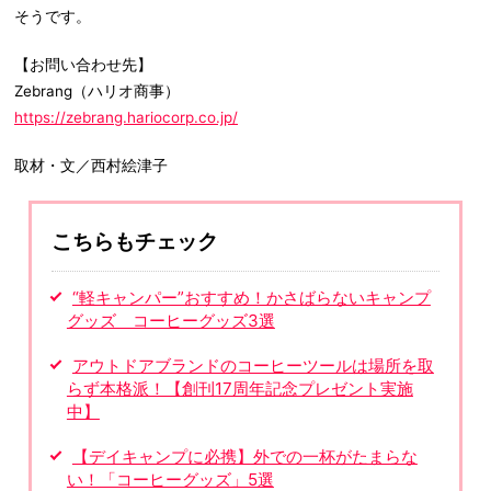
そうです。
【お問い合わせ先】
Zebrang（ハリオ商事）
https://zebrang.hariocorp.co.jp/
取材・文／西村絵津子
こちらもチェック
“軽キャンパー”おすすめ！かさばらないキャンプ
グッズ コーヒーグッズ3選
アウトドアブランドのコーヒーツールは場所を取
らず本格派！【創刊17周年記念プレゼント実施
中】
【デイキャンプに必携】外での一杯がたまらな
い！「コーヒーグッズ」5選