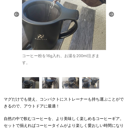
がり。はずし
コーヒー粉を16g入れ、お湯を200ml注ぎま
ふたをした
きにできま
す。
マグだけでも使え、コンパクトにストレーナーも持ち運ぶことがで
きるので、アウトドアに最適！
自然の中で飲むコーヒーを、より美味しく楽しめるコーヒーギア。
セットで揃えればコーヒータイムがより楽しく愛おしい時間になり