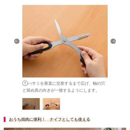
す。取り付
①ハサミを垂直に交差するまで広げ、軸の穴
②ゆっくり
と留め具の向きが一致するようにします。
ける際は逆
おうち焼肉に便利！ ナイフとしても使える