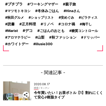
プチプラ
親子旅
ワーキングマザー
冬休みごはん
マツモトキヨシ
Hinaさん
秋田グルメ
ショップリスト
安めぐみ
ピラティス
コロナ禍
読書
正月料理
リノベ
梅干し
デコ
ごはんのおとも
Marist
糖質コントロール
アロマテラピー
山梨
秋ファッション
ドリッパー
ホワイトデー
illusie300
- 関連記事 -
2020.08.17
雑貨
/ キッチン
今年買いたい！お茶ボトル【1】割れにくく
て安心♪樹脂タイプ