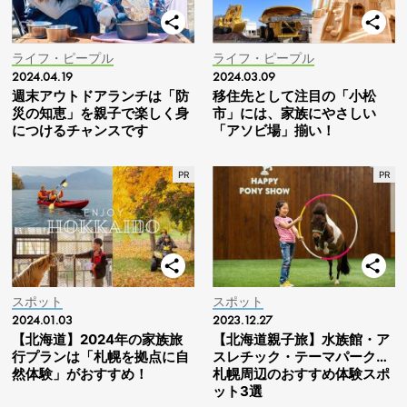
ライフ・ピープル
ライフ・ピープル
2024.04.19
2024.03.09
週末アウトドアランチは「防
移住先として注目の「小松
災の知恵」を親子で楽しく身
市」には、家族にやさしい
につけるチャンスです
「アソビ場」揃い！
スポット
スポット
2024.01.03
2023.12.27
【北海道】2024年の家族旅
【北海道親子旅】水族館・ア
行プランは「札幌を拠点に自
スレチック・テーマパーク…
然体験」がおすすめ！
札幌周辺のおすすめ体験スポ
ット3選