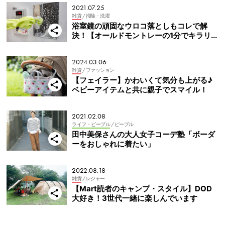
2021.07.25
雑貨
/ 掃除・洗濯
浴室鏡の頑固なウロコ落としもコレで解
決！【オールドモントレーの1分でキラリ】
2024.03.06
雑貨
/ ファッション
【フェイラー】かわいくて気分も上がる♪
ベビーアイテムと共に親子でスマイル！
2021.02.08
ライフ・ピープル
/ ピープル
田中美保さんの大人女子コーデ塾「ボーダ
ーをおしゃれに着たい」
2022.08.18
雑貨
/ レジャー
【Mart読者のキャンプ・スタイル】DOD
大好き！3世代一緒に楽しんでいます