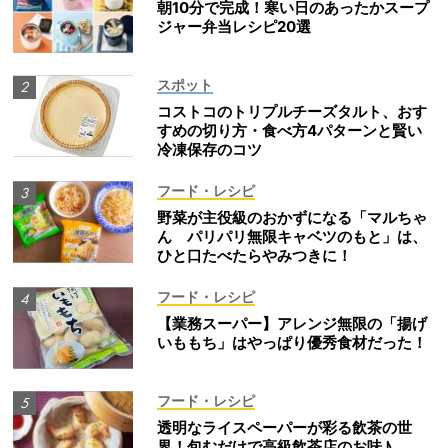
朝10分で完成！寒い日のあったかスープ
ジャー弁当レシピ20選
スポット
コストコのトリプルチーズタルト、おす
すめの切り方・食べ方4パターンと賢い
冷凍保存のコツ
フード・レシピ
野菜が主役級のおかずになる「マルちゃ
ん パリパリ無限キャベツのもと」は、
ひと口たべたらやみつきに！
フード・レシピ
【業務スーパー】アレンジ無限の「揚げ
いももち」はやっぱり優秀食材だった！
フード・レシピ
透明なライスペーパーが彩る飲茶の世
界！包むだけで高級飲茶店のお味♪