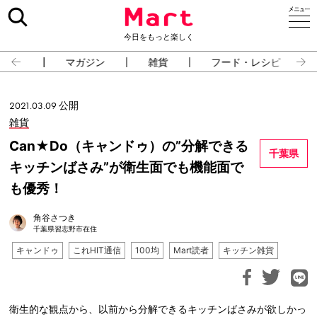
今日をもっと楽しく
占い
マガジン
雑貨
フード・レシピ
2021.03.09 公開
雑貨
Can★Do（キャンドゥ）の”分解できる
千葉県
キッチンばさみ”が衛生面でも機能面で
も優秀！
角谷さつき
千葉県習志野市在住
キャンドゥ
これHIT通信
100均
Mart読者
キッチン雑貨
衛生的な観点から、以前から分解できるキッチンばさみが欲しかっ