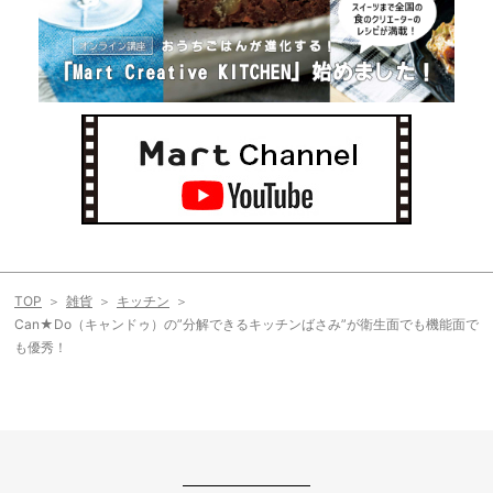
TOP
雑貨
キッチン
Can★Do（キャンドゥ）の”分解できるキッチンばさみ”が衛生面でも機能面で
も優秀！