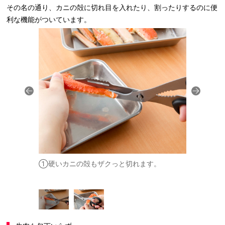
その名の通り、カニの殻に切れ目を入れたり、割ったりするのに便
利な機能がついています。
れ目を入れ
①硬いカニの殻もザクっと切れます。
②殻割り用
るのも簡単