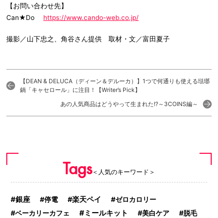
【お問い合わせ先】
Can★Do
https://www.cando-web.co.jp/
撮影／山下忠之、角谷さん提供 取材・文／富田夏子
【DEAN & DELUCA（ディーン＆デルーカ）】1つで何通りも使える琺瑯
鍋「キャセロール」に注目！【Writer’s Pick】
あの人気商品はどうやって生まれた!?～3COINS編～
Tags
＜人気のキーワード＞
銀座
停電
楽天ペイ
ゼロカロリー
ミールキット
ベーカリーカフェ
美白ケア
脱毛