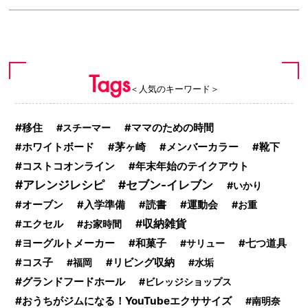
Tags
＜人気のキーワード＞
移住
スチーマー
ママのための時間
ホワイトボード
茅ヶ崎
メンバーカラー
靴下
コストコオンライン
年末年始のテイクアウト
アレンジレシピ
セブン-イレブン
いかり
運動会
オーブン
入学準備
読書
お重
収納雑貨
エクセル
お家時間
和菓子
ヨーグルトメーカー
サリュー
七つ道具
コス子
リビング収納
福岡
水垢
グランドフードホール
ビレッジショップス
おうちがジムになる！YouTubeエクササイズ
南明奈