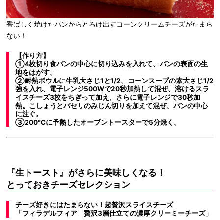
香ばしく焼けたパンからとろけ出すコーンクリームチーズがたまら
ない！
【作り方】
①4枚切り食パンの中心に切り込みを入れて、パンの表面の生
地をはがす。
②耐熱ボウルに牛乳大さじ1と1/2、コーンスープの素大さじ1/2
強を入れ、電子レンジ500Wで20秒加熱して混ぜ、溶けるスラ
イスチーズ3枚をちぎって加え、さらに電子レンジで30秒加
熱。こしょうとパセリのみじん切りを加えて混ぜ、パンの中心
に注ぐ。
③200℃に予熱したオーブントースターで5分焼く。
『生トースト』がさらに美味しくなる！
とっておきチーズセレクション
チーズ好きにはたまらない！超贅沢スライスチーズ
「フィラデルフィア 贅沢3層仕立ての濃厚クリーミーチーズ」