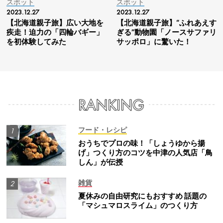
スポット
スポット
2023.12.27
2023.12.27
【北海道親子旅】広い大地を
【北海道親子旅】“ふれあえす
疾走！迫力の「四輪バギー」
ぎる”動物園「ノースサファリ
を初体験してみた
サッポロ」に驚いた！
フード・レシピ
おうちでプロの味！「しょうゆから揚
げ」つくり方のコツを中津の人気店「鳥
しん」が伝授
雑貨
夏休みの自由研究にもおすすめ 話題の
「マシュマロスライム」のつくり方