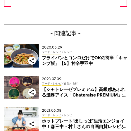
- 関連記事 -
2020.05.29
フード・レシピ
/ レシピ
フライパンとコンロだけでOKの簡単「キャ
ンプ飯」【5】甘辛手羽中
2023.07.09
フード・レシピ
/ 食品・食材
【シャトレーゼプレミアム】高級感あふれ
る濃厚アイス「Chateraise PREMIUM」が
4種類
2021.05.08
フード・レシピ
/ レシピ
ホットプレート“出しっぱ”生活エンジョイ
中！森三中・村上さんの自画自賛レシピと