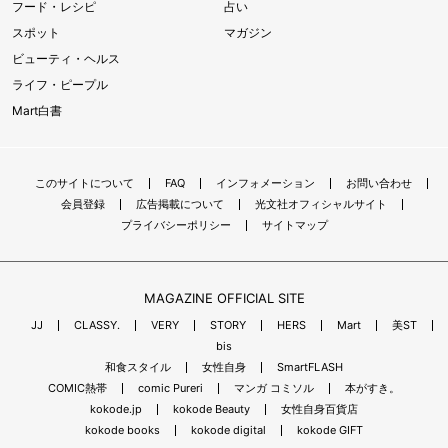
フード・レシピ
占い
スポット
マガジン
ビューティ・ヘルス
ライフ・ピープル
Mart白書
このサイトについて
FAQ
インフォメーション
お問い合わせ
会員登録
広告掲載について
光文社オフィシャルサイト
プライバシーポリシー
サイトマップ
MAGAZINE OFFICIAL SITE
JJ
CLASSY.
VERY
STORY
HERS
Mart
美ST
bis
和食スタイル
女性自身
SmartFLASH
COMIC熱帯
comic Pureri
マンガ コミソル
本がすき。
kokode.jp
kokode Beauty
女性自身百貨店
kokode books
kokode digital
kokode GIFT