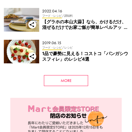
は？
2022.04.16
フード・レシピ
/ 調味料
【グラホの本山大蒜】なら、かけるだけ、
混ぜるだけでお家ご飯が簡単レベルアッ
プ！
2019.06.15
フード・レシピ
/ レシピ
1品で豪勢に見える！コストコ「パンガシウ
スフィレ」のレシピ4選
MORE