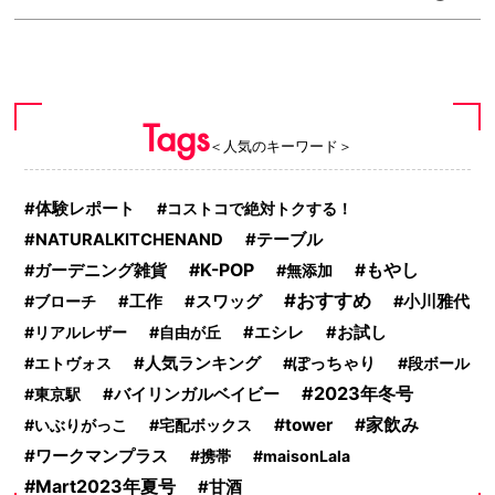
Tags
＜人気のキーワード＞
体験レポート
コストコで絶対トクする！
テーブル
NATURALKITCHENAND
K-POP
もやし
ガーデニング雑貨
無添加
おすすめ
ブローチ
工作
スワッグ
小川雅代
リアルレザー
自由が丘
エシレ
お試し
エトヴォス
人気ランキング
ぽっちゃり
段ボール
2023年冬号
東京駅
バイリンガルベイビー
tower
家飲み
いぶりがっこ
宅配ボックス
ワークマンプラス
携帯
maisonLala
Mart2023年夏号
甘酒