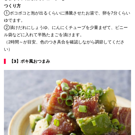
つくり方
①ボコボコと泡が出るくらいに沸騰させたお湯で、卵を7分くらい
ゆでます。
②漬けだれにしょうゆ、にんにくチューブを少量まぜて、ビニー
ル袋などに入れて半熟たまごを漬けます。
（2時間～が目安、色のつき具合を確認しながら調節してくださ
い）
【
3
】ポキ風おつまみ