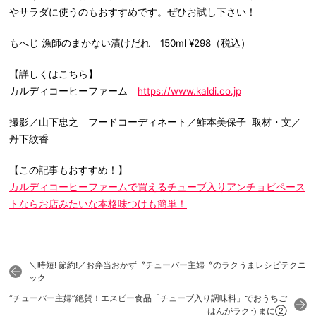
やサラダに使うのもおすすめです。ぜひお試し下さい！
もへじ 漁師のまかない漬けだれ 150ml ¥298（税込）
【詳しくはこちら】
カルディコーヒーファーム
https://www.kaldi.co.jp
撮影／山下忠之 フードコーディネート／鮓本美保子
取材・文／
丹下紋香
【この記事もおすすめ！】
カルディコーヒーファームで買えるチューブ入りアンチョビペース
トならお店みたいな本格味つけも簡単！
＼時短! 節約!／お弁当おかず〝チューバー主婦〞のラクうまレシピテクニ
ック
“チューバー主婦”絶賛！エスビー食品「チューブ入り調味料」でおうちご
はんがラクうまに②