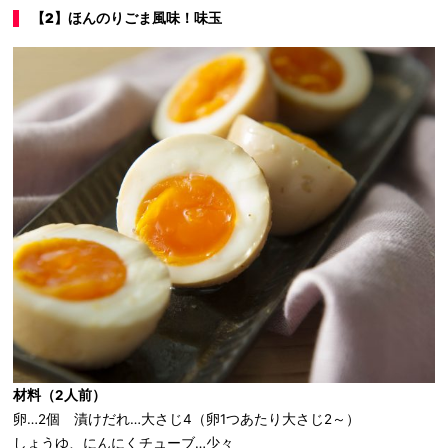
【
2
】ほんのりごま風味！味玉
材料（
2
人前）
卵…2個 漬けだれ…大さじ4（卵1つあたり大さじ2～）
しょうゆ、にんにくチューブ…少々