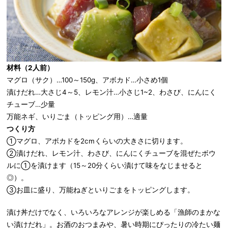
材料（
2
人前）
マグロ（サク）…100～150g、アボカド…小さめ1個
漬けだれ…大さじ4～5、レモン汁…小さじ1~2、わさび、にんにく
チューブ…少量
万能ネギ、いりごま（トッピング用）…適量
つくり方
①マグロ、アボカドを2cmくらいの大きさに切ります。
②漬けだれ、レモン汁、わさび、にんにくチューブを混ぜたボウ
ルに①を漬けます（15～20分くらい漬けて味をなじませると
◎）。
③お皿に盛り、万能ねぎといりごまをトッピングします。
漬け丼だけでなく、いろいろなアレンジが楽しめる「漁師のまかな
い漬けだれ」。お酒のおつまみや、暑い時期にぴったりの冷たい麺