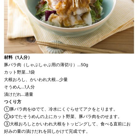
材料（
1
人分）
豚バラ肉（しゃぶしゃぶ用の薄切り）…50g
カット野菜…1袋
大根おろし、かいわれ大根…少量
そうめん…1人分
漬けだれ…適量
つくり方
①豚バラ肉をゆでて、冷水にくぐらせてアクをとります。
②ゆでたそうめんの上にカット野菜、豚バラ肉をのせます。
③大根おろしとかいわれ大根をトッピングして、食べる直前にお
好みの量の漬けだれを回しかけて完成です。