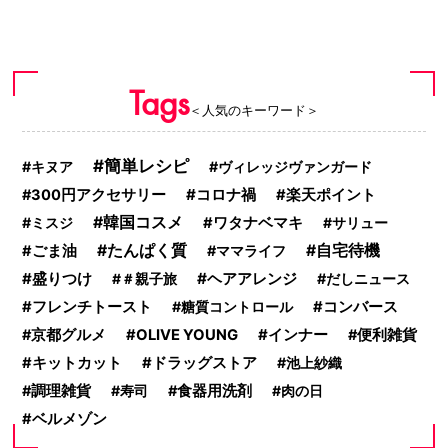
Tags
＜人気のキーワード＞
簡単レシピ
キヌア
ヴィレッジヴァンガード
コロナ禍
300円アクセサリー
楽天ポイント
韓国コスメ
ミスジ
ワタナベマキ
サリュー
たんぱく質
自宅待機
ごま油
ママライフ
盛りつけ
ヘアアレンジ
＃親子旅
だしニュース
フレンチトースト
糖質コントロール
コンバース
京都グルメ
OLIVE YOUNG
インナー
便利雑貨
キットカット
ドラッグストア
池上紗織
調理雑貨
寿司
食器用洗剤
肉の日
ベルメゾン