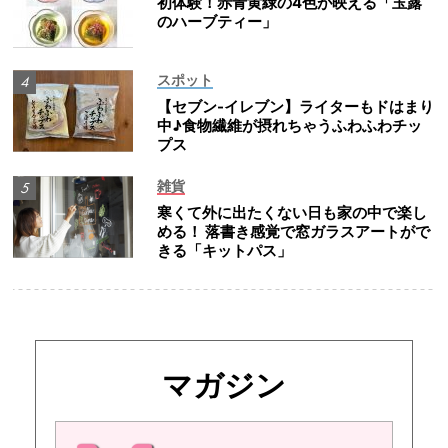
初体験！赤青黄緑の4色が映える「玉露
のハーブティー」
スポット
【セブン-イレブン】ライターもドはまり
中♪食物繊維が摂れちゃうふわふわチッ
プス
雑貨
寒くて外に出たくない日も家の中で楽し
める！ 落書き感覚で窓ガラスアートがで
きる「キットパス」
マガジン