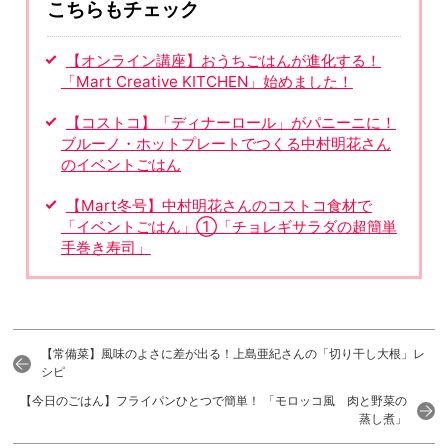
こちらもチェック
【オンライン講座】おうちごはんが進化する！
「Mart Creative KITCHEN」始めました！
【コストコ】「ディナーロール」がパニーニに！
ブルーノ・ホットプレートでつくる中村明花さん
のイベントごはん
【Mart冬号】中村明花さんのコストコ食材で
「イベントごはん」①「チョレギサラダの超簡単
手巻き寿司」
【常備菜】風味のよさに差が出る！上島亜紀さんの「切り干し大根」レ
シピ
【今日のごはん】フライパンひとつで簡単！ 「モロッコ風 肉と野菜の
蒸し煮」