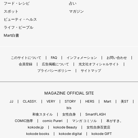
フード・レシピ
占い
スポット
マガジン
ビューティ・ヘルス
ライフ・ピープル
Mart白書
このサイトについて
FAQ
インフォメーション
お問い合わせ
会員登録
広告掲載について
光文社オフィシャルサイト
プライバシーポリシー
サイトマップ
MAGAZINE OFFICIAL SITE
JJ
CLASSY.
VERY
STORY
HERS
Mart
美ST
bis
和食スタイル
女性自身
SmartFLASH
COMIC熱帯
comic Pureri
マンガ コミソル
本がすき。
kokode.jp
kokode Beauty
女性自身百貨店
kokode books
kokode digital
kokode GIFT