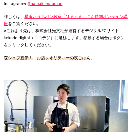
Instagram⇒
@hamakumabread
詳しくは、
横浜おうちパン教室「はまくま」さん特別オンライン講
座
をご覧ください。
※これより先は、株式会社光文社が運営するデジタルECサイト
kokode digital（ココデジ）に遷移します。移動する場合はボタン
をクリックしてください。
森シェフ直伝！
「
お店クオリティーの夜ごはん
」