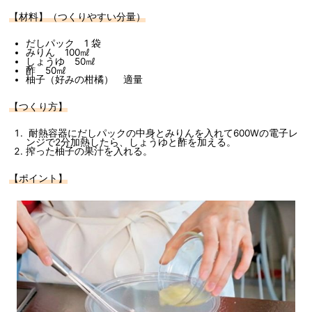
【材料】（つくりやすい分量）
だしパック 1 袋
みりん 100㎖
しょうゆ 50㎖
酢 50㎖
柚子（好みの柑橘） 適量
【つくり方】
耐熱容器にだしパックの中身とみりんを入れて600Wの電子レ
ンジで2分加熱したら、しょうゆと酢を加える。
搾った柚子の果汁を入れる。
【ポイント】