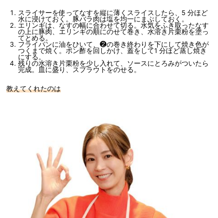
スライサーを使ってなすを縦に薄くスライスしたら、5 分ほど
水に浸けておく。豚バラ肉は塩を均一にまぶしておく。
エリンギは、なすの幅に合わせて切る。水気をふき取ったなす
の上に豚肉、エリンギの順にのせて巻き、水溶き片栗粉を塗っ
てとめる。
フライパンに油をひいて、❷の巻き終わりを下にして焼き色が
つくまで焼く。ポン酢を回しかけ、蓋をして1 分ほど蒸し焼き
にする。
残りの水溶き片栗粉を少し入れて、ソースにとろみがついたら
完成。皿に盛り、スプラウトをのせる。
教えてくれたのは