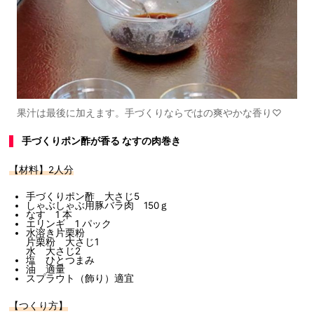
果汁は最後に加えます。手づくりならではの爽やかな香り♡
手づくりポン酢が香る なすの肉巻き
【材料】2人分
手づくりポン酢 大さじ5
しゃぶしゃぶ用豚バラ肉 150ｇ
なす 1 本
エリンギ 1 パック
水溶き片栗粉
片栗粉 大さじ1
水 大さじ2
塩 ひとつまみ
油 適量
スプラウト（飾り）適宜
【つくり方】