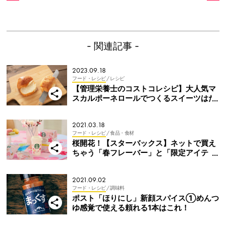
- 関連記事 -
2023.09.18
フード・レシピ
/ レシピ
【管理栄養士のコストコレシピ】大人気マ
スカルポーネロールでつくるスイーツはた
った2工程で完成！
2021.03.18
フード・レシピ
/ 食品・食材
桜開花！【スターバックス】ネットで買え
ちゃう「春フレーバー」と「限定アイテ
ム」
2021.09.02
フード・レシピ
/ 調味料
ポスト「ほりにし」新顔スパイス①めんつ
ゆ感覚で使える頼れる1本はこれ！