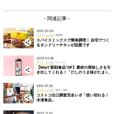
- 関連記事 -
2021.03.20
フード・レシピ
/ 調味料
スパイスミックスで簡単調理！ 自宅でつく
るタンドリーチキンが話題です
2022.03.28
フード・レシピ
/ トレンド
【Mart“新顔食品”GP】素材の美味しさを引
き出してくれる！「だしのうま味がたまら
ない」3品
2021.07.30
フード・レシピ
/ 食品・食材
コストコ出口調査完全レポ「使い切れる！
冷凍食品」
2022.11.02