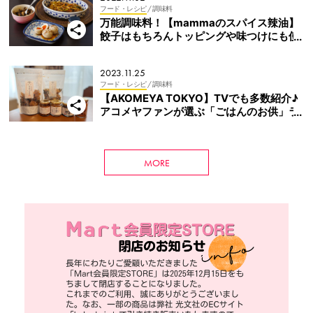
フード・レシピ
/ 調味料
万能調味料！【mammaのスパイス辣油】
餃子はもちろんトッピングや味つけにも使
える！
2023.11.25
フード・レシピ
/ 調味料
【AKOMEYA TOKYO】TVでも多数紹介♪
アコメヤファンが選ぶ「ごはんのお供」ラ
ンキングをチェック
MORE