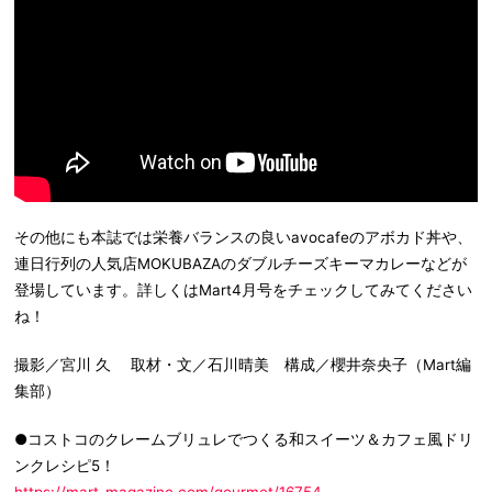
その他にも本誌では栄養バランスの良いavocafeのアボカド丼や、
連日行列の人気店MOKUBAZAのダブルチーズキーマカレーなどが
登場しています。詳しくはMart4月号をチェックしてみてください
ね！
撮影／宮川 久 取材・文／石川晴美 構成／櫻井奈央子（Mart編
集部）
●コストコのクレームブリュレでつくる和スイーツ＆カフェ風ドリ
ンクレシピ5！