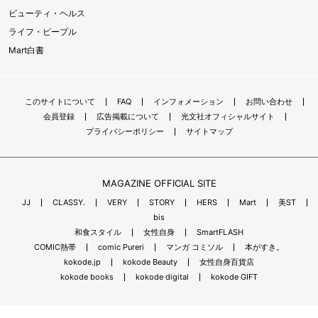
ビューティ・ヘルス
ライフ・ピープル
Mart白書
このサイトについて
FAQ
インフォメーション
お問い合わせ
会員登録
広告掲載について
光文社オフィシャルサイト
プライバシーポリシー
サイトマップ
MAGAZINE OFFICIAL SITE
JJ
CLASSY.
VERY
STORY
HERS
Mart
美ST
bis
和食スタイル
女性自身
SmartFLASH
COMIC熱帯
comic Pureri
マンガ コミソル
本がすき。
kokode.jp
kokode Beauty
女性自身百貨店
kokode books
kokode digital
kokode GIFT