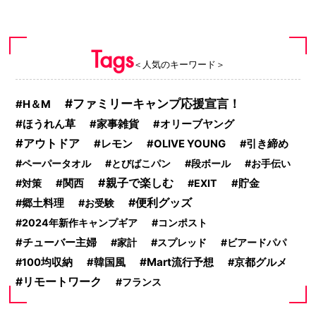
Tags
＜人気のキーワード＞
ファミリーキャンプ応援宣言！
H＆M
ほうれん草
家事雑貨
オリーブヤング
アウトドア
レモン
OLIVE YOUNG
引き締め
ペーパータオル
とびばこパン
段ボール
お手伝い
親子で楽しむ
対策
関西
EXIT
貯金
便利グッズ
郷土料理
お受験
2024年新作キャンプギア
コンポスト
チューバー主婦
家計
スプレッド
ビアードパパ
Mart流行予想
100均収納
韓国風
京都グルメ
リモートワーク
フランス