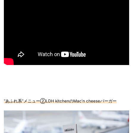
“あふれ系”メニュー②LDH kitchenのMac’n cheeseバーガー