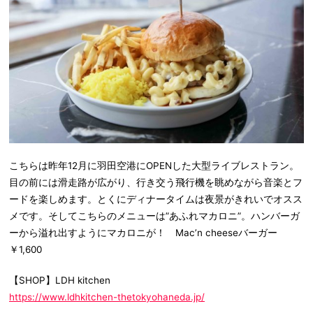
こちらは昨年12月に羽田空港にOPENした大型ライブレストラン。
目の前には滑走路が広がり、行き交う飛行機を眺めながら音楽とフ
ードを楽しめます。とくにディナータイムは夜景がきれいでオスス
メです。そしてこちらのメニューは”あふれマカロニ”。ハンバーガ
ーから溢れ出すようにマカロニが！ Mac’n cheeseバーガー
￥1,600
【SHOP】LDH kitchen
https://www.ldhkitchen-thetokyohaneda.jp/