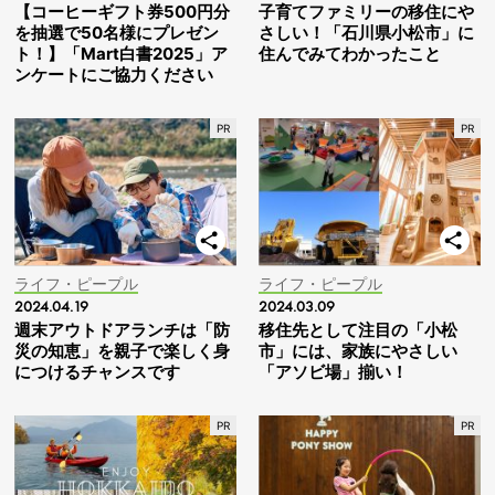
【コーヒーギフト券500円分
子育てファミリーの移住にや
を抽選で50名様にプレゼン
さしい！「石川県小松市」に
ト！】「Mart白書2025」ア
住んでみてわかったこと
ンケートにご協力ください
ライフ・ピープル
ライフ・ピープル
2024.04.19
2024.03.09
週末アウトドアランチは「防
移住先として注目の「小松
災の知恵」を親子で楽しく身
市」には、家族にやさしい
につけるチャンスです
「アソビ場」揃い！