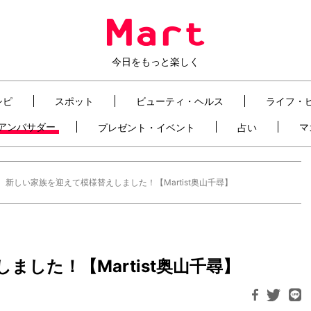
今日をもっと楽しく
シピ
スポット
ビューティ・ヘルス
ライフ・
t アンバサダー
マ
プレゼント・イベント
占い
新しい家族を迎えて模様替えしました！【Martist奥山千尋】
した！【Martist奥山千尋】