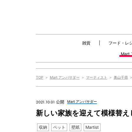
雑貨
フード・レ
Mar
TOP
Mart アンバサダー
マーティスト
奥山千尋
2021.10.01 公開
Mart アンバサダー
新しい家族を迎えて模様替えしま
収納
ペット
壁紙
Martist