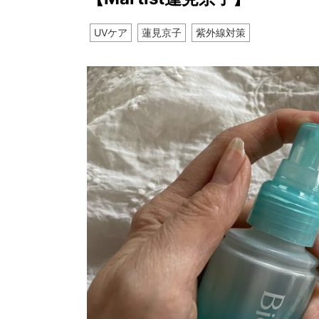
UVケア
蓮見京子
紫外線対策