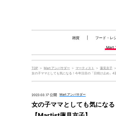
雑貨
フード・レ
Mar
TOP
Mart アンバサダー
マーティスト
蓮見京子
女の子ママとしても気になる！今年注目の「日焼け止め」4選【M
2023.03.17 公開
Mart アンバサダー
女の子ママとしても気になる
【Martist蓮見京子】