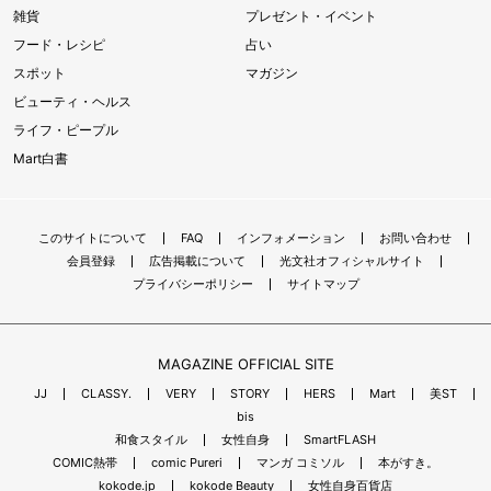
雑貨
プレゼント・イベント
フード・レシピ
占い
スポット
マガジン
ビューティ・ヘルス
ライフ・ピープル
Mart白書
このサイトについて
FAQ
インフォメーション
お問い合わせ
会員登録
広告掲載について
光文社オフィシャルサイト
プライバシーポリシー
サイトマップ
MAGAZINE OFFICIAL SITE
JJ
CLASSY.
VERY
STORY
HERS
Mart
美ST
bis
和食スタイル
女性自身
SmartFLASH
COMIC熱帯
comic Pureri
マンガ コミソル
本がすき。
kokode.jp
kokode Beauty
女性自身百貨店