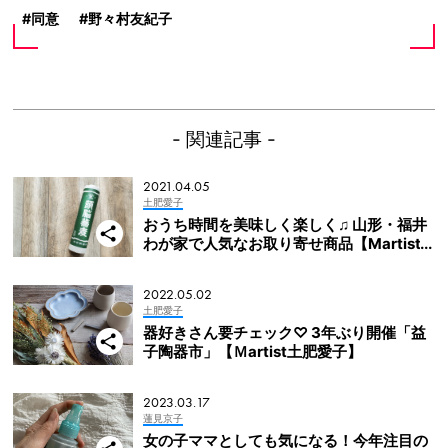
同意
野々村友紀子
- 関連記事 -
2021.04.05
土肥愛子
おうち時間を美味しく楽しく♫ 山形・福井
わが家で人気なお取り寄せ商品【Martist
土肥愛子】
2022.05.02
土肥愛子
器好きさん要チェック♡ 3年ぶり開催「益
子陶器市」【Ｍartist土肥愛子】
2023.03.17
蓮見京子
女の子ママとしても気になる！今年注目の