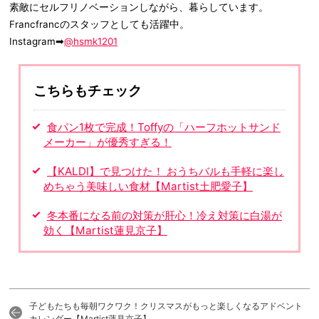
素敵にセルフリノベーションしながら、暮らしています。
Francfrancのスタッフとしても活躍中。
Instagram➡
@hsmk1201
こちらもチェック
食パン1枚で完成！Toffyの「ハーフホットサンド
メーカー」が優秀すぎる！
【KALDI】で見つけた！ おうちバルも手軽に楽し
めちゃう美味しい食材【Martist土肥愛子】
冬本番になる前の対策が肝心！冷え対策に白湯が
効く【Martist蓮見京子】
子どもたちも毎朝ワクワク！クリスマスがもっと楽しくなるアドベント
カレンダー【Martist蓮見京子】