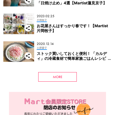
「日焼け止め」4選【Martist蓮見京子】
2023.02.25
片岡牧子
お花屋さんはすっかり春です！【Martist
片岡牧子】
2020.12.14
土肥愛子
ストック買いしておくと便利！ 「カルデ
ィ」の冷蔵食材で簡単家族ごはんレシピ
【Martist土肥愛子】
MORE