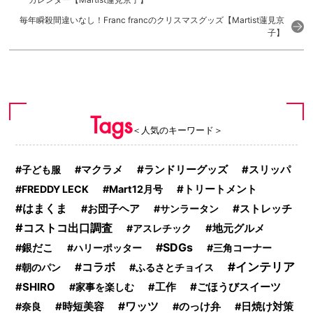
毎年瞬殺間違いなし！Franc francのクリスマスグッズ【Martist蓮見京
子】
Tags
＜人気のキーワード＞
ランドリーグッズ
子ども服
マクラメ
スリッパ
FREDDY LECK
Mart12月号
トリートメント
はまくま
ストレッチ
お団子ヘア
サンラータン
コストコ出口調査
アスレチック
地元グルメ
SDGs
銀だこ
ハリーポッター
三角コーナー
インテリア
コラボ
朝のパン
ふるさとチョイス
SHIRO
ごほうびスイーツ
家事を楽しむ
工作
時短美容
ワッツ
奈良
のっけ弁
日焼け対策