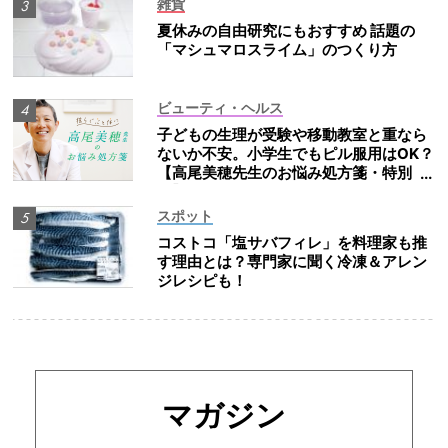
雑貨
夏休みの自由研究にもおすすめ 話題の
「マシュマロスライム」のつくり方
ビューティ・ヘルス
子どもの生理が受験や移動教室と重なら
ないか不安。小学生でもピル服用はOK？
【高尾美穂先生のお悩み処方箋・特別
編】
スポット
コストコ「塩サバフィレ」を料理家も推
す理由とは？専門家に聞く冷凍＆アレン
ジレシピも！
マガジン