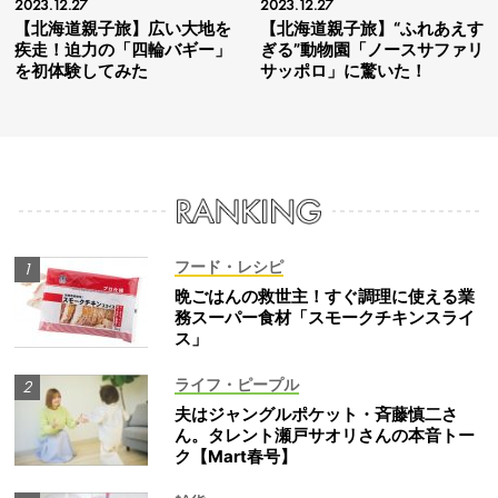
2023.12.27
2023.12.27
【北海道親子旅】広い大地を
【北海道親子旅】“ふれあえす
疾走！迫力の「四輪バギー」
ぎる”動物園「ノースサファリ
を初体験してみた
サッポロ」に驚いた！
フード・レシピ
晩ごはんの救世主！すぐ調理に使える業
務スーパー食材「スモークチキンスライ
ス」
ライフ・ピープル
夫はジャングルポケット・斉藤慎二さ
ん。タレント瀬戸サオリさんの本音トー
ク【Mart春号】