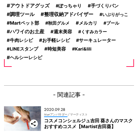
アウトドアグッズ
手づくりパン
ぽっちゃり
整理収納アドバイザー
調理ツール
いぶりがっこ
Martペット部
メルカリ
秋田グルメ
プール
ハワイのお土産
週末美容
くすみカラー
お手軽レシピ
牛肉レシピ
サーキュレーター
時短美容
LINEスタンプ
Kari&lili
ヘルシーレシピ
- 関連記事 -
2020.09.28
Mart アンバサダー
/ マーティスト
コスメコンシェルジュ吉田 葵さんのマスク
おすすめコスメ【Martist吉田葵】