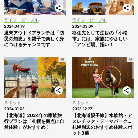
ライフ・ピープル
ライフ・ピープル
2024.04.19
2024.03.09
週末アウトドアランチは「防
移住先として注目の「小松
災の知恵」を親子で楽しく身
市」には、家族にやさしい
につけるチャンスです
「アソビ場」揃い！
スポット
スポット
2024.01.03
2023.12.27
【北海道】2024年の家族旅
【北海道親子旅】水族館・ア
行プランは「札幌を拠点に自
スレチック・テーマパーク…
然体験」がおすすめ！
札幌周辺のおすすめ体験スポ
ット3選