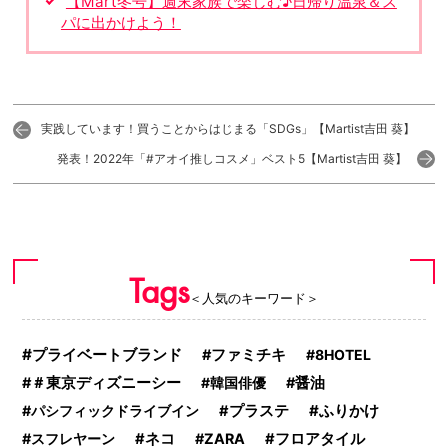
【Mart冬号】週末家族で楽しむ♪日帰り温泉＆ス
パに出かけよう！
実践しています！買うことからはじまる「SDGs」【Martist吉田 葵】
発表！2022年「#アオイ推しコスメ」ベスト5【Martist吉田 葵】
Tags
＜人気のキーワード＞
プライベートブランド
ファミチキ
8HOTEL
＃東京ディズニーシー
韓国俳優
醤油
ふりかけ
パシフィックドライブイン
プラステ
スフレヤーン
ネコ
ZARA
フロアタイル