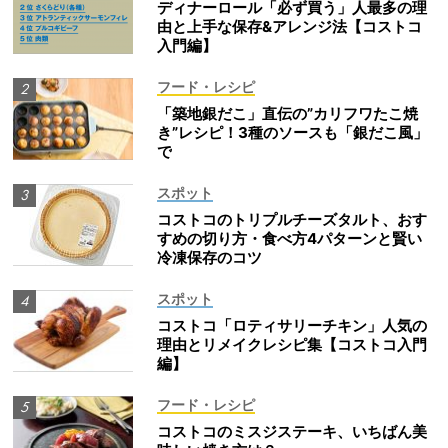
ディナーロール「必ず買う」人最多の理
由と上手な保存&アレンジ法【コストコ
入門編】
フード・レシピ
「築地銀だこ」直伝の”カリフワたこ焼
き”レシピ！3種のソースも「銀だこ風」
で
スポット
コストコのトリプルチーズタルト、おす
すめの切り方・食べ方4パターンと賢い
冷凍保存のコツ
スポット
コストコ「ロティサリーチキン」人気の
理由とリメイクレシピ集【コストコ入門
編】
フード・レシピ
コストコのミスジステーキ、いちばん美