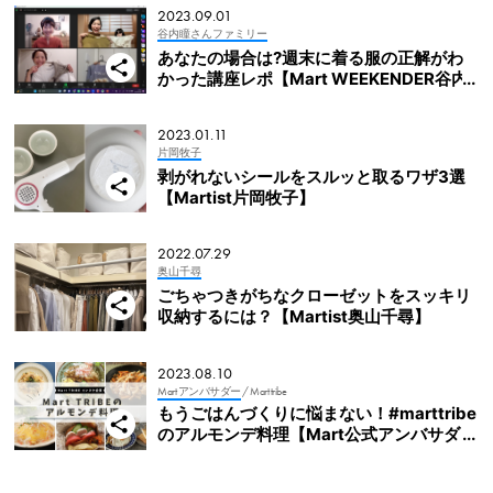
2023.09.01
谷内瞳さんファミリー
あなたの場合は?週末に着る服の正解がわ
かった講座レポ【Mart WEEKENDER谷内
瞳さん】
2023.01.11
片岡牧子
剥がれないシールをスルッと取るワザ3選
【Martist片岡牧子】
2022.07.29
奥山千尋
ごちゃつきがちなクローゼットをスッキリ
収納するには？【Martist奥山千尋】
2023.08.10
Mart アンバサダー
/ Mart tribe
もうごはんづくりに悩まない！#marttribe
のアルモンデ料理【Mart公式アンバサダ
ー】