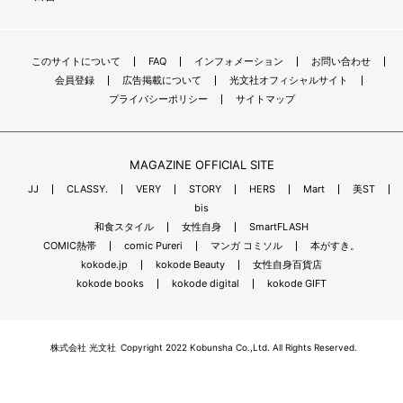
このサイトについて
FAQ
インフォメーション
お問い合わせ
会員登録
広告掲載について
光文社オフィシャルサイト
プライバシーポリシー
サイトマップ
MAGAZINE OFFICIAL SITE
JJ
CLASSY.
VERY
STORY
HERS
Mart
美ST
bis
和食スタイル
女性自身
SmartFLASH
COMIC熱帯
comic Pureri
マンガ コミソル
本がすき。
kokode.jp
kokode Beauty
女性自身百貨店
kokode books
kokode digital
kokode GIFT
株式会社 光文社
Copyright 2022 Kobunsha Co.,Ltd. All Rights Reserved.