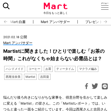
今日をもっと楽しく
Mart 白書
Mart アンバサダー
プレゼント・イ
2021.02.18 公開
Mart アンバサダー
Martistに聞きました！ひとりで楽しむ「お茶の
時間」これがなくちゃ始まらない必需品とは？
ハンドメイド
コーヒー
お茶
ティータイム
マクラメ編み
西尾佳奈美
Martist
吉田葵
悩んだり後ろ向きになりがちな家事を、得意分野を生かして楽しみ
に変える「Martist」の皆さん。この「Martistレポート」では、い
つもと違った一面をご紹介しています。今回は西尾さんと吉田さん