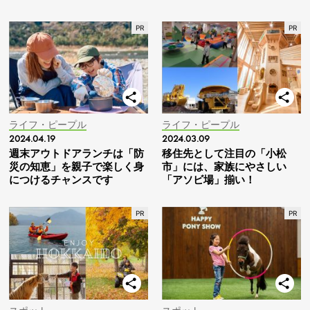
ライフ・ピープル
ライフ・ピープル
2024.04.19
2024.03.09
週末アウトドアランチは「防
移住先として注目の「小松
災の知恵」を親子で楽しく身
市」には、家族にやさしい
につけるチャンスです
「アソビ場」揃い！