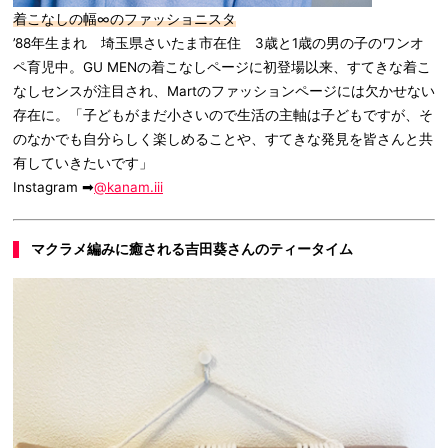
着こなしの幅∞のファッショニスタ
’88年生まれ 埼玉県さいたま市在住 3歳と1歳の男の子のワンオ
ペ育児中。GU MENの着こなしページに初登場以来、すてきな着こ
なしセンスが注目され、Martのファッションページには欠かせない
存在に。「子どもがまだ小さいので生活の主軸は子どもですが、そ
のなかでも自分らしく楽しめることや、すてきな発見を皆さんと共
有していきたいです」
Instagram ➡
@kanam.iii
マクラメ編みに癒される吉田葵さんのティータイム