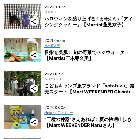
2020.10.26
蓮見京子
ハロウィンを盛り上げる！かわいい「アイ
シングクッキー」【Martist蓮見京子】
2021.06.06
三木芽久美
目指せ美肌！ 旬の野菜でベジウォーター
【Martist三木芽久美】
2023.09.20
WEEKENDER
こどもキャンプ服ブランド「sotofuku」発
売スタート【Mart WEEKENDER Chisato
さん&Yasuさん】
2023.08.07
Nanaさんファミリー
“三種の神器”さえあれば！夏の快適山歩き
【Mart WEEKENDER Nanaさん】