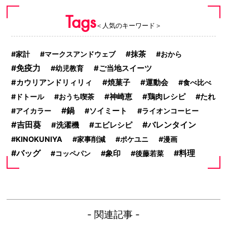
Tags
＜人気のキーワード＞
抹茶
家計
マークスアンドウェブ
おから
免疫力
幼児教育
ご当地スイーツ
焼菓子
運動会
カウリアンドリィリィ
食べ比べ
神崎恵
ドトール
おうち喫茶
鶏肉レシピ
たれ
鍋
アイカラー
ソイミート
ライオンコーヒー
吉田葵
エビレシピ
バレンタイン
洗濯機
KINOKUNIYA
家事削減
ポケユニ
漫画
バッグ
料理
コッペパン
象印
後藤若菜
- 関連記事 -