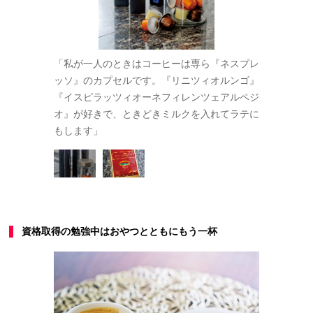
。「コロナ禍
「私が一人のときはコーヒーは専ら『ネスプレ
幻のコーヒ
ーヒーの赤い
ッソ』のカプセルです。『リニツィオルンゴ』
以前に行っ
発酵した希少
『イスピラッツィオーネフィレンツェアルペジ
実を食べた
そうですがま
オ』が好きで、ときどきミルクを入れてラテに
なコーヒー
もします」
だ飲んでい
資格取得の勉強中はおやつとともにもう一杯