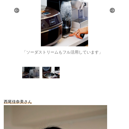
、また、ご飯
「ソーダストリームもフル活用しています」
「主人はお
を炊くとき
西尾佳奈美さん