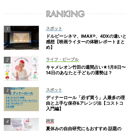
スポット
ドルビーシネマ、IMAX®、4DXの違いと
感想【映画ライターの体験レポートまと
め】
ライフ・ピープル
キャメレオン竹田の週間占い★1月8日〜
14日のあなたと子どもの運勢は？
スポット
ディナーロール「必ず買う」人最多の理
由と上手な保存&アレンジ法【コストコ
入門編】
雑貨
夏休みの自由研究にもおすすめ 話題の