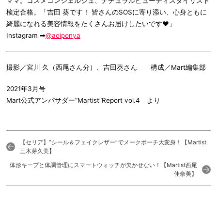
ママ。コスメコンシェルジュ、ナチュラルビューティスタイリスト
検定合格。「吉田 葵です！ 皆さんのSOSに寄り添い、心身ともに
綺麗になれる美容情報をたくさんお届けしたいです♥」
Instagram ➡
@aoiponya
撮影／宮川 久（西尾さん分）、吉田葵さん 構成／Mart編集部
2021年3月号
Mart公式アンバサダー“Martist”Report vol.4 より
【セリア】”シール＆フェイクレザー”でメークポーチ大変身！【Martist
三木芽久美】
体形キープと体調管理にスマートウォッチが欠かせない！【Martist西尾
佳奈美】