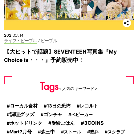
2021.07.14
ライフ・ピープル
/ ピープル
【大ヒットで話題】SEVENTEEN写真集『My
Choice is・・・』予約販売中！
Tags
＜人気のキーワード＞
ローカル食材
13日の恐怖
レコルト
調理グッズ
ゴンチャ
ベビーカー
3COINS
ホットドリンク
受験ごはん
Mart7月号
森三中
ストール
塾弁
スクラブ