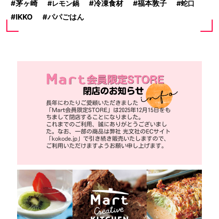
冷凍食材
茅ヶ崎
レモン鍋
福本敦子
蛇口
IKKO
パパごはん