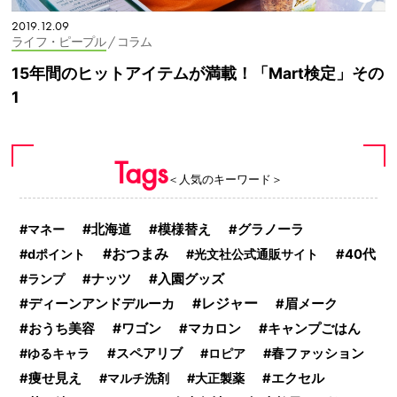
2019.12.09
ライフ・ピープル
/ コラム
15年間のヒットアイテムが満載！「Mart検定」その
1
Tags
＜人気のキーワード＞
北海道
マネー
模様替え
グラノーラ
おつまみ
dポイント
光文社公式通販サイト
40代
入園グッズ
ランプ
ナッツ
ディーンアンドデルーカ
レジャー
眉メーク
おうち美容
ワゴン
キャンプごはん
マカロン
ゆるキャラ
スペアリブ
ロピア
春ファッション
痩せ見え
マルチ洗剤
大正製薬
エクセル