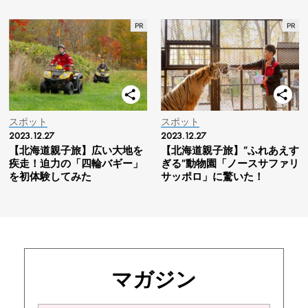
スポット
スポット
2023.12.27
2023.12.27
【北海道親子旅】広い大地を
【北海道親子旅】“ふれあえす
疾走！迫力の「四輪バギー」
ぎる”動物園「ノースサファリ
を初体験してみた
サッポロ」に驚いた！
マガジン