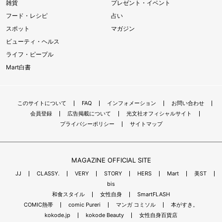
雑貨
プレゼント・イベント
フード・レシピ
占い
スポット
マガジン
ビューティ・ヘルス
ライフ・ピープル
Mart白書
このサイトについて
FAQ
インフォメーション
お問い合わせ
会員登録
広告掲載について
光文社オフィシャルサイト
プライバシーポリシー
サイトマップ
MAGAZINE OFFICIAL SITE
JJ
CLASSY.
VERY
STORY
HERS
Mart
美ST
bis
和食スタイル
女性自身
SmartFLASH
COMIC熱帯
comic Pureri
マンガ コミソル
本がすき。
kokode.jp
kokode Beauty
女性自身百貨店