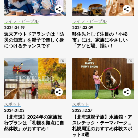
ライフ・ピープル
ライフ・ピープル
2024.04.19
2024.03.09
週末アウトドアランチは「防
移住先として注目の「小松
災の知恵」を親子で楽しく身
市」には、家族にやさしい
につけるチャンスです
「アソビ場」揃い！
スポット
スポット
2024.01.03
2023.12.27
【北海道】2024年の家族旅
【北海道親子旅】水族館・ア
行プランは「札幌を拠点に自
スレチック・テーマパーク…
然体験」がおすすめ！
札幌周辺のおすすめ体験スポ
ット3選