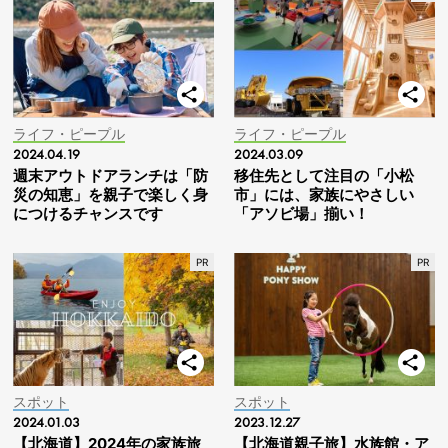
ライフ・ピープル
ライフ・ピープル
2024.04.19
2024.03.09
週末アウトドアランチは「防
移住先として注目の「小松
災の知恵」を親子で楽しく身
市」には、家族にやさしい
につけるチャンスです
「アソビ場」揃い！
スポット
スポット
2024.01.03
2023.12.27
【北海道】2024年の家族旅
【北海道親子旅】水族館・ア