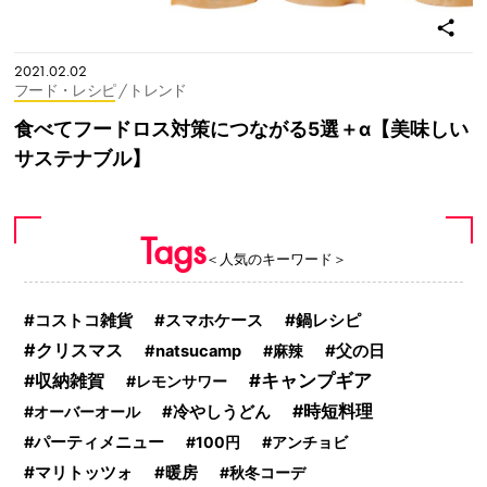
2021.02.02
フード・レシピ
/ トレンド
食べてフードロス対策につながる5選＋α【美味しい
サステナブル】
Tags
＜人気のキーワード＞
鍋レシピ
コストコ雑貨
スマホケース
クリスマス
父の日
natsucamp
麻辣
キャンプギア
収納雑賀
レモンサワー
時短料理
オーバーオール
冷やしうどん
パーティメニュー
100円
アンチョビ
マリトッツォ
暖房
秋冬コーデ