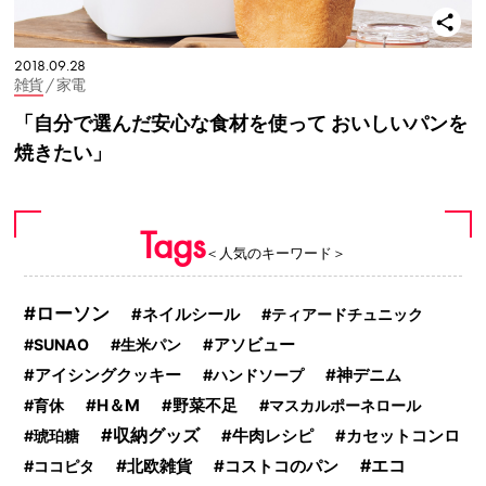
2018.09.28
雑貨
/ 家電
「自分で選んだ安心な食材を使って おいしいパンを
焼きたい」
Tags
＜人気のキーワード＞
ローソン
ネイルシール
ティアードチュニック
SUNAO
生米パン
アソビュー
アイシングクッキー
ハンドソープ
神デニム
H＆M
育休
野菜不足
マスカルポーネロール
収納グッズ
琥珀糖
牛肉レシピ
カセットコンロ
北欧雑貨
コストコのパン
エコ
ココピタ