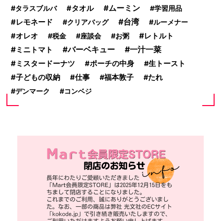
ムーミン
タラスブルバ
タオル
学習用品
台湾
レモネード
クリアバッグ
ルーメナー
レトルト
オレオ
税金
座談会
お粥
一汁一菜
ミニトマト
バーベキュー
ミスタードーナツ
ポーチの中身
生トースト
子どもの収納
仕事
福本敦子
たれ
デンマーク
コンベジ