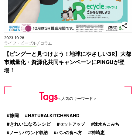
2023.10.28
ライフ・ピープル
/ コラム
【ピングーと見つけよう！地球にやさしい3R】大都
市減量化・資源化共同キャンペーンにPINGUが登
場！
Tags
＜人気のキーワード＞
静岡
NATURALKITCHENAND
きれいになるレシピ
セットアップ
速水もこみち
神崎恵
ノーリバウンド収納
パンの食べ方