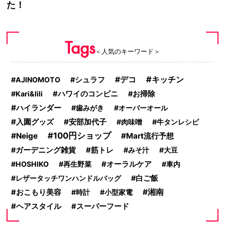
た！
Tags
＜人気のキーワード＞
キッチン
デコ
AJINOMOTO
シュラフ
Kari&lili
ハワイのコンビニ
お掃除
ハイランダー
歯みがき
オーバーオール
入園グッズ
安部加代子
肉味噌
牛タンレシピ
100円ショップ
Neige
Mart流行予想
ガーデニング雑貨
筋トレ
みそ汁
大豆
HOSHIKO
再生野菜
オーラルケア
車内
レザータッチワンハンドルバッグ
白ご飯
湘南
おこもり美容
時計
小型家電
ヘアスタイル
スーパーフード