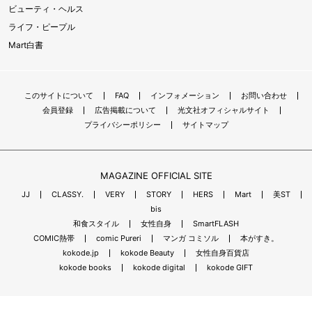
ビューティ・ヘルス
ライフ・ピープル
Mart白書
このサイトについて
FAQ
インフォメーション
お問い合わせ
会員登録
広告掲載について
光文社オフィシャルサイト
プライバシーポリシー
サイトマップ
MAGAZINE OFFICIAL SITE
JJ
CLASSY.
VERY
STORY
HERS
Mart
美ST
bis
和食スタイル
女性自身
SmartFLASH
COMIC熱帯
comic Pureri
マンガ コミソル
本がすき。
kokode.jp
kokode Beauty
女性自身百貨店
kokode books
kokode digital
kokode GIFT