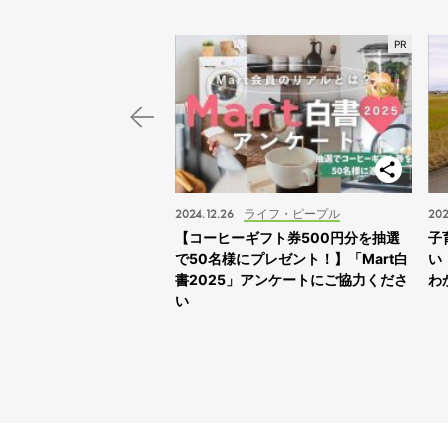
スポット
2024.12.26
ライフ・ピープル
202
子旅】“ふれあえすぎる”動
【コーヒーギフト券500円分を抽選
子
スサファリサッポロ」に
で50名様にプレゼント！】「Mart白
い
書2025」アンケートにご協力くださ
わ
い