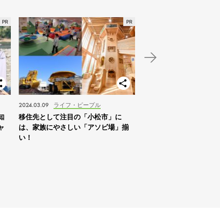
2024.03.09
ライフ・ピープル
2024.01.03
スポット
知
移住先として注目の「小松市」に
【北海道】2024年の家
ャ
は、家族にやさしい「アソビ場」揃
は「札幌を拠点に自然体
い！
すめ！