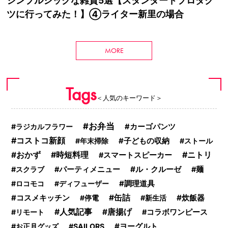
シンプルシックな雑貨5選【スタンダードプロダク
ツに行ってみた！】④ライター新里の場合
MORE
Tags
＜人気のキーワード＞
お弁当
ラジカルフラワー
カーゴパンツ
コストコ新顔
年末掃除
子どもの収納
ストール
時短料理
ニトリ
おかず
スマートスピーカー
ル・クルーゼ
スクラブ
パーティメニュー
麺
調理道具
ロコモコ
ディフューザー
コスメキッチン
缶詰
炊飯器
停電
新生活
人気記事
唐揚げ
リモート
コラボワンピース
ヨーグルト
お正月グッズ
SAILORS