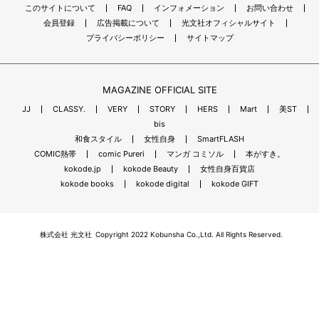
このサイトについて
FAQ
インフォメーション
お問い合わせ
会員登録
広告掲載について
光文社オフィシャルサイト
プライバシーポリシー
サイトマップ
MAGAZINE OFFICIAL SITE
JJ
CLASSY.
VERY
STORY
HERS
Mart
美ST
bis
和食スタイル
女性自身
SmartFLASH
COMIC熱帯
comic Pureri
マンガ コミソル
本がすき。
kokode.jp
kokode Beauty
女性自身百貨店
kokode books
kokode digital
kokode GIFT
株式会社 光文社
Copyright 2022 Kobunsha Co.,Ltd. All Rights Reserved.