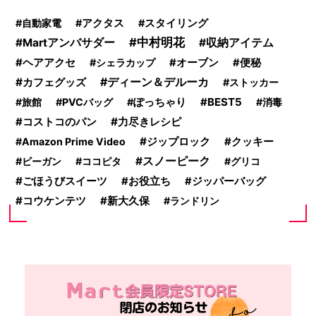
自動家電
アクタス
スタイリング
中村明花
Martアンバサダー
収納アイテム
ヘアアクセ
シェラカップ
オーブン
便秘
ディーン＆デルーカ
カフェグッズ
ストッカー
BEST5
旅館
PVCバッグ
ぽっちゃり
消毒
コストコのパン
力尽きレシピ
ジップロック
Amazon Prime Video
クッキー
スノーピーク
ビーガン
ココピタ
グリコ
ごほうびスイーツ
お役立ち
ジッパーバッグ
コウケンテツ
新大久保
ランドリン