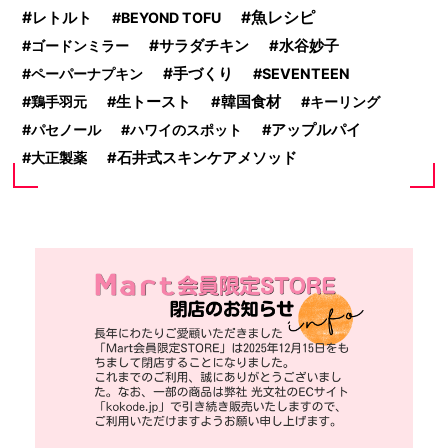
レトルト
魚レシピ
BEYOND TOFU
サラダチキン
ゴードンミラー
水谷妙子
手づくり
ペーパーナプキン
SEVENTEEN
鶏手羽元
生トースト
韓国食材
キーリング
パセノール
ハワイのスポット
アップルパイ
大正製薬
石井式スキンケアメソッド