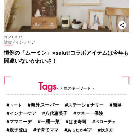
2023.11.15
雑貨
/ インテリア
恒例の「ムーミン」×salut!コラボアイテムは今年も
間違いないかわいさ！
Tags
＜人気のキーワード＞
海外スーパー
ステーショナリー
トート
簡単
インナーケア
八代恵美子
マネー・保険
一麺一菜
ママコーデ
はま寿司
ベローチェ
親子登山
子育てママ
あったかギア
炊き方