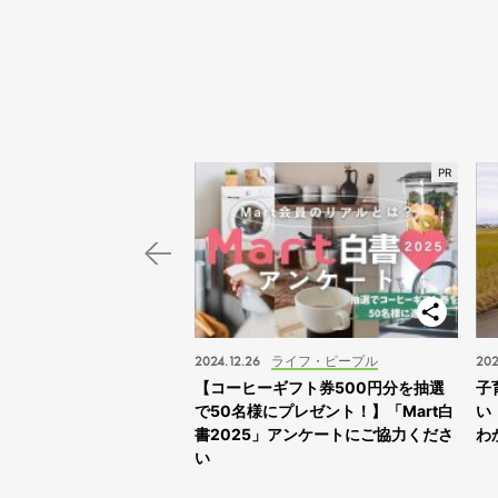
スポット
2024.12.26
ライフ・ピープル
202
子旅】“ふれあえすぎる”動
【コーヒーギフト券500円分を抽選
子
スサファリサッポロ」に
で50名様にプレゼント！】「Mart白
い
書2025」アンケートにご協力くださ
わ
い