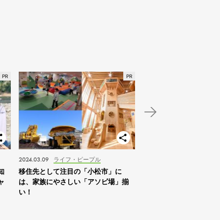
2024.03.09
ライフ・ピープル
2024.01.03
スポット
知
移住先として注目の「小松市」に
【北海道】2024年の家
ャ
は、家族にやさしい「アソビ場」揃
は「札幌を拠点に自然体
い！
すめ！